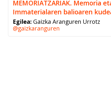
MEMORIATZARIAK. Memoria et
Immaterialaren balioaren kude
Egilea:
Gaizka Aranguren Urrotz
@gaizkaranguren