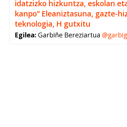
idatzizko hizkuntza, eskolan et
kanpo” Eleaniztasuna, gazte-hi
teknologia, H gutxitu
Egilea:
Garbiñe Bereziartua
@garbig