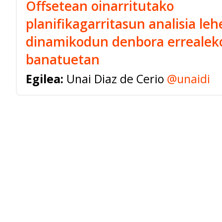
Offsetean oinarritutako
planifikagarritasun analisia le
dinamikodun denbora errealek
banatuetan
Egilea:
Unai Diaz de Cerio
@unaidi