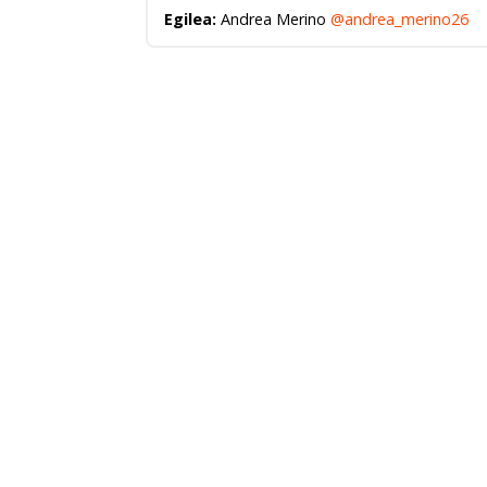
Egilea:
Andrea Merino
@andrea_merino26