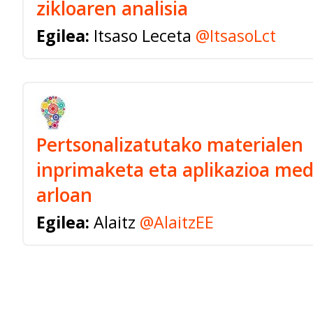
zikloaren analisia
Egilea:
Itsaso Leceta
@ItsasoLct
Pertsonalizatutako materialen
inprimaketa eta aplikazioa me
arloan
Egilea:
Alaitz
@AlaitzEE