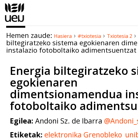
Edukira
salto
egin
|
Hemen zaude:
›
›
›
Salto
Hasiera
#txiotesia
Txiotesia 2
biltegiratzeko sistema egokienaren di
egin
instalazio fotoboltaiko adimentsuentzat
nabigazioara
Energia biltegiratzeko 
egokienaren
dimentsionamendua ins
fotoboltaiko adimentsu
Egilea:
Andoni Sz. de Ibarra
@Andoni_s
Etiketak:
elektronika
Grenobleko_unib