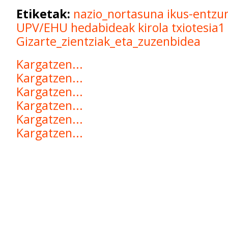
Etiketak:
nazio_nortasuna
ikus-entzu
UPV/EHU
hedabideak
kirola
txiotesia1
Gizarte_zientziak_eta_zuzenbidea
Kargatzen...
Kargatzen...
Kargatzen...
Kargatzen...
Kargatzen...
Kargatzen...