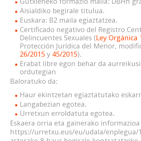
Gutxieneko formazio maila: DBHn gr
Aisialdiko begirale titulua.
Euskara: B2 maila egiaztatzea.
Certificado negativo del Registro Cent
Delincuentes Sexuales (
Ley Orgánica 
Protección Jurídica del Menor, modifi
26/2015
y
45/2015
).
Erabat libre egon behar da aurreikus
ordutegian
Baloratuko da:
Haur ekintzetan egiaztatutako eska
Langabezian egotea.
Urretxun erroldatuta egotea.
Eskaera orria eta gainerako informazio
https://urretxu.eus/eu/udala/enplegua/
asterako-8-haur-begirale-kontratatzeko-