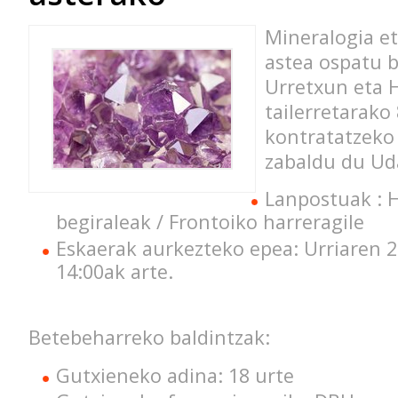
Mineralogia et
astea ospatu b
Urretxun eta 
tailerretarako 
kontratatzeko 
zabaldu du Ud
Lanpostuak : 
begiraleak / Frontoiko harreragile
Eskaerak aurkezteko epea: Urriaren 2
14:00ak arte.
Betebeharreko baldintzak:
Gutxieneko adina: 18 urte