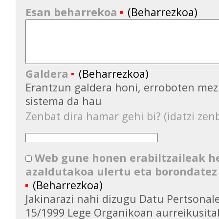
Esan beharrekoa
(Beharrezkoa)
Galdera
(Beharrezkoa)
Erantzun galdera honi, erroboten mez
sistema da hau
Zenbat dira hamar gehi bi? (idatzi zenb
Web gune honen erabiltzaileak 
azaldutakoa ulertu eta borondatez
(Beharrezkoa)
Jakinarazi nahi dizugu Datu Pertsona
15/1999 Lege Organikoan aurreikusita