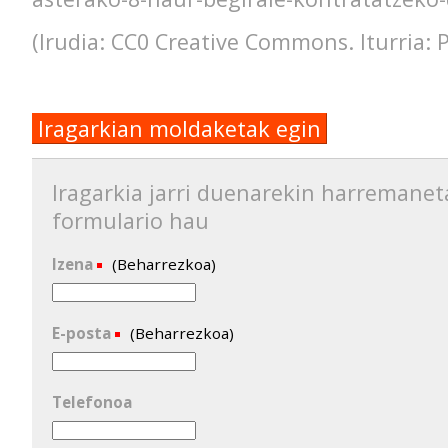
(Irudia: CC0 Creative Commons. Iturria: P
Iragarkian moldaketak egin
Iragarkia jarri duenarekin harremanet
formulario hau
Izena
(Beharrezkoa)
E-posta
(Beharrezkoa)
Telefonoa