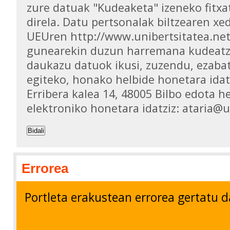
zure datuak "Kudeaketa" izeneko fitxa
direla. Datu pertsonalak biltzearen xed
UEUren http://www.unibertsitatea.ne
gunearekin duzun harremana kudeatz
daukazu datuok ikusi, zuzendu, ezaba
egiteko, honako helbide honetara idat
Erribera kalea 14, 48005 Bilbo edota h
elektroniko honetara idatziz: ataria@
Bidali
Errorea
Portleta erakustean errorea gertatu d