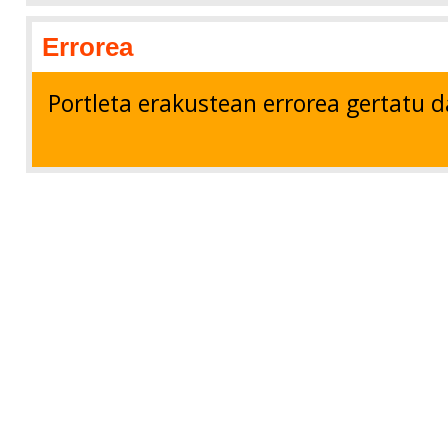
Errorea
Portleta erakustean errorea gertatu d