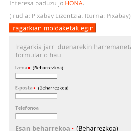
Interesa baduzu jo
HONA
.
(Irudia: Pixabay Lizentzia. Iturria: Pixabay)
Iragarkian moldaketak egin
Iragarkia jarri duenarekin harremanet
formulario hau
Izena
(Beharrezkoa)
E-posta
(Beharrezkoa)
Telefonoa
Esan beharrekoa
(Beharrezkoa)