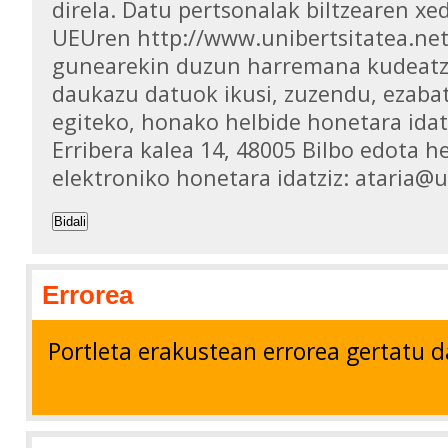
direla. Datu pertsonalak biltzearen xed
UEUren http://www.unibertsitatea.ne
gunearekin duzun harremana kudeatz
daukazu datuok ikusi, zuzendu, ezaba
egiteko, honako helbide honetara idat
Erribera kalea 14, 48005 Bilbo edota h
elektroniko honetara idatziz: ataria@
Bidali
Errorea
Portleta erakustean errorea gertatu d