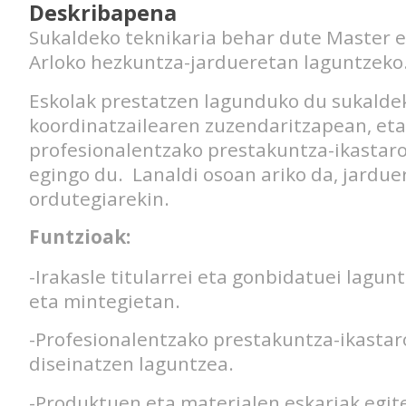
Deskribapena
Sukaldeko teknikaria behar dute Master e
Arloko hezkuntza-jardueretan laguntzeko
Eskolak prestatzen lagunduko du sukalde
koordinatzailearen zuzendaritzapean, eta
profesionalentzako prestakuntza-ikastar
egingo du. Lanaldi osoan ariko da, jardu
ordutegiarekin.
Funtzioak:
-Irakasle titularrei eta gonbidatuei lagun
eta mintegietan.
-Profesionalentzako prestakuntza-ikasta
diseinatzen laguntzea.
-Produktuen eta materialen eskariak egite