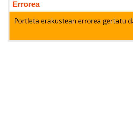
Errorea
Portleta erakustean errorea gertatu d