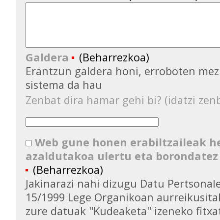
Galdera
(Beharrezkoa)
Erantzun galdera honi, erroboten mez
sistema da hau
Zenbat dira hamar gehi bi? (idatzi zenb
Web gune honen erabiltzaileak 
azaldutakoa ulertu eta borondatez
(Beharrezkoa)
Jakinarazi nahi dizugu Datu Pertsona
15/1999 Lege Organikoan aurreikusita
zure datuak "Kudeaketa" izeneko fitxa