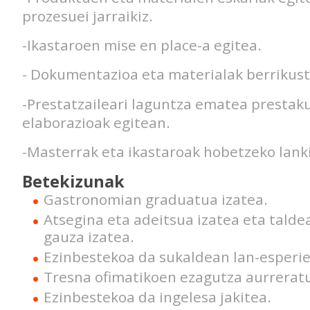
prozesuei jarraikiz.
-Ikastaroen mise en place-a egitea.
- Dokumentazioa eta materialak berrikust
-Prestatzaileari laguntza ematea prestaku
elaborazioak egitean.
-Masterrak eta ikastaroak hobetzeko lank
Betekizunak
Gastronomian graduatua izatea.
Atsegina eta adeitsua izatea eta talde
gauza izatea.
Ezinbestekoa da sukaldean lan-esperie
Tresna ofimatikoen ezagutza aurreratu
Ezinbestekoa da ingelesa jakitea.