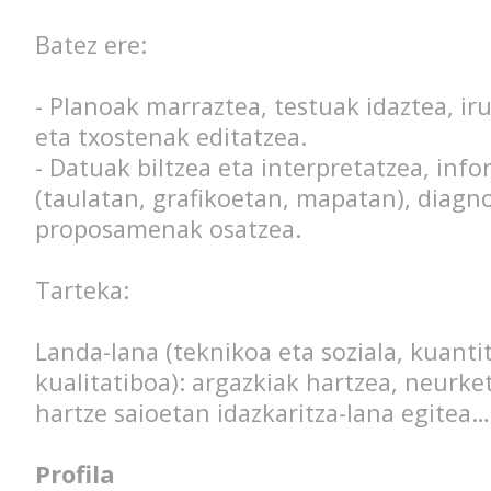
Batez ere:
- Planoak marraztea, testuak idaztea, i
eta txostenak editatzea.
- Datuak biltzea eta interpretatzea, inf
(taulatan, grafikoetan, mapatan), diagn
proposamenak osatzea.
Tarteka:
Landa-lana (teknikoa eta soziala, kuanti
kualitatiboa): argazkiak hartzea, neurket
hartze saioetan idazkaritza-lana egitea…
Profila