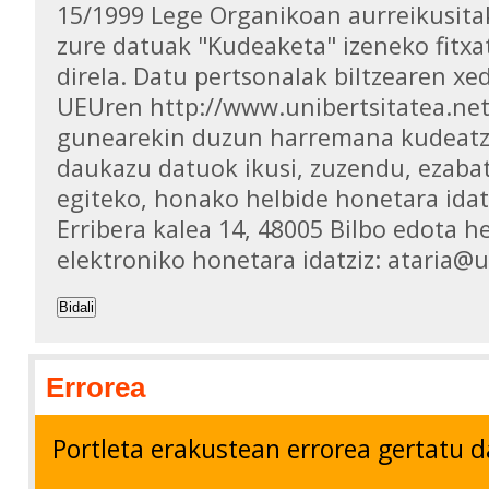
15/1999 Lege Organikoan aurreikusita
zure datuak "Kudeaketa" izeneko fitxa
direla. Datu pertsonalak biltzearen xed
UEUren http://www.unibertsitatea.ne
gunearekin duzun harremana kudeatz
daukazu datuok ikusi, zuzendu, ezaba
egiteko, honako helbide honetara idat
Erribera kalea 14, 48005 Bilbo edota h
elektroniko honetara idatziz: ataria@
Bidali
Errorea
Portleta erakustean errorea gertatu d