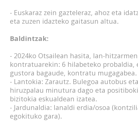
- Euskaraz zein gazteleraz, ahoz eta idat
eta zuzen idazteko gaitasun altua.
Baldintzak:
- 2024ko Otsailean hasita, lan-hitzarme
kontratuarekin: 6 hilabeteko probaldia, 
gustora bagaude, kontratu mugagabea.
- Lantokia: Zarautz. Bulegoa autobus eta
hiruzpalau minutura dago eta positibok
bizitokia eskualdean izatea.
- Jardunaldia: lanaldi erdia/osoa (kontzil
egokituko gara).