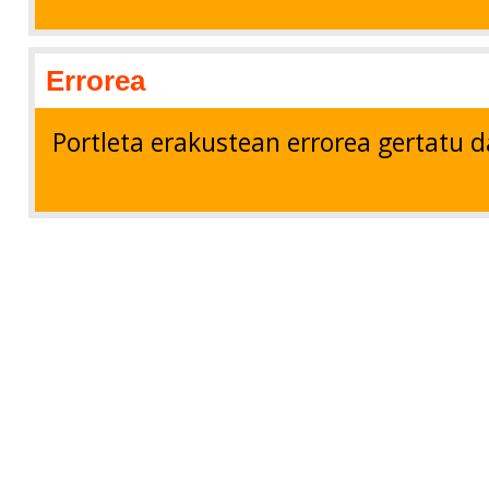
Errorea
Portleta erakustean errorea gertatu d