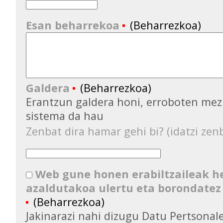
Esan beharrekoa
(Beharrezkoa)
Galdera
(Beharrezkoa)
Erantzun galdera honi, erroboten mez
sistema da hau
Zenbat dira hamar gehi bi? (idatzi zenb
Web gune honen erabiltzaileak 
azaldutakoa ulertu eta borondatez
(Beharrezkoa)
Jakinarazi nahi dizugu Datu Pertsona