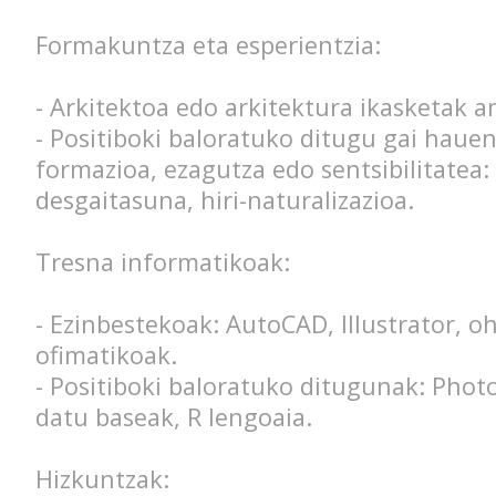
Formakuntza eta esperientzia:
- Arkitektoa edo arkitektura ikasketak a
- Positiboki baloratuko ditugu gai haue
formazioa, ezagutza edo sentsibilitatea
desgaitasuna, hiri-naturalizazioa.
Tresna informatikoak:
- Ezinbestekoak: AutoCAD, Illustrator, o
ofimatikoak.
- Positiboki baloratuko ditugunak: Phot
datu baseak, R lengoaia.
Hizkuntzak: