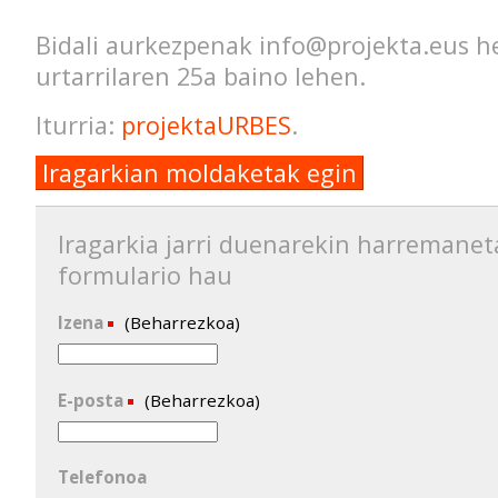
Bidali aurkezpenak info@projekta.eus h
urtarrilaren 25a baino lehen.
Iturria:
projektaURBES
.
Iragarkian moldaketak egin
Iragarkia jarri duenarekin harremanet
formulario hau
Izena
(Beharrezkoa)
E-posta
(Beharrezkoa)
Telefonoa