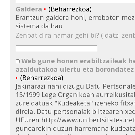
Galdera
(Beharrezkoa)
Erantzun galdera honi, erroboten mez
sistema da hau
Zenbat dira hamar gehi bi? (idatzi zenb
Web gune honen erabiltzaileak 
azaldutakoa ulertu eta borondatez
(Beharrezkoa)
Jakinarazi nahi dizugu Datu Pertsona
15/1999 Lege Organikoan aurreikusita
zure datuak "Kudeaketa" izeneko fitxa
direla. Datu pertsonalak biltzearen xed
UEUren http://www.unibertsitatea.ne
gunearekin duzun harremana kudeatz