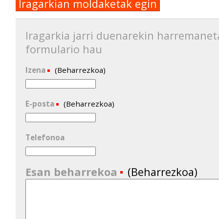
Iragarkian moldaketak egin
Iragarkia jarri duenarekin harremanet
formulario hau
Izena
(Beharrezkoa)
E-posta
(Beharrezkoa)
Telefonoa
Esan beharrekoa
(Beharrezkoa)