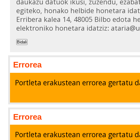
daukazu datuok ikusi, zuzendu, ezaba
egiteko, honako helbide honetara idat
Erribera kalea 14, 48005 Bilbo edota h
elektroniko honetara idatziz: ataria@
Bidali
Errorea
Portleta erakustean errorea gertatu d
Errorea
Portleta erakustean errorea gertatu d