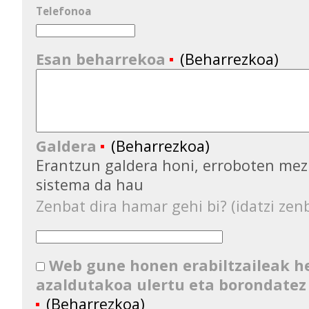
Telefonoa
Esan beharrekoa
(Beharrezkoa)
Galdera
(Beharrezkoa)
Erantzun galdera honi, erroboten mez
sistema da hau
Zenbat dira hamar gehi bi? (idatzi zenb
Web gune honen erabiltzaileak 
azaldutakoa ulertu eta borondatez
(Beharrezkoa)