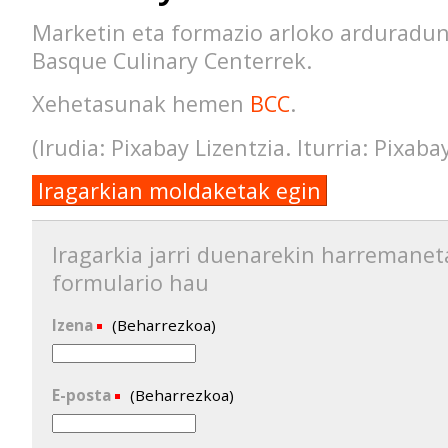
Marketin eta formazio arloko arduradu
Basque Culinary Centerrek.
Xehetasunak hemen
BCC
.
(Irudia: Pixabay Lizentzia. Iturria: Pixaba
Iragarkian moldaketak egin
Iragarkia jarri duenarekin harremanet
formulario hau
Izena
(Beharrezkoa)
E-posta
(Beharrezkoa)