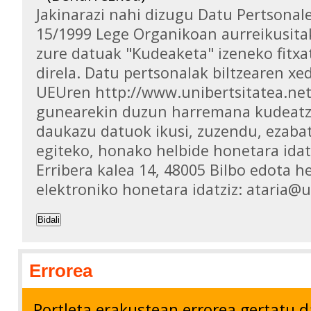
Jakinarazi nahi dizugu Datu Pertsona
15/1999 Lege Organikoan aurreikusita
zure datuak "Kudeaketa" izeneko fitxa
direla. Datu pertsonalak biltzearen xed
UEUren http://www.unibertsitatea.ne
gunearekin duzun harremana kudeatz
daukazu datuok ikusi, zuzendu, ezaba
egiteko, honako helbide honetara idat
Erribera kalea 14, 48005 Bilbo edota h
elektroniko honetara idatziz: ataria@
Bidali
Errorea
Portleta erakustean errorea gertatu d