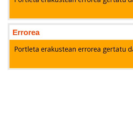
Errorea
Portleta erakustean errorea gertatu d