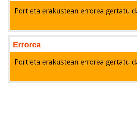
Portleta erakustean errorea gertatu d
Errorea
Portleta erakustean errorea gertatu d