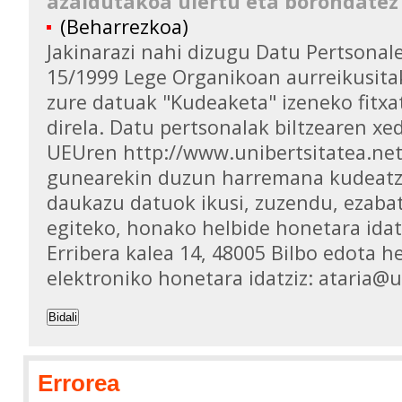
azaldutakoa ulertu eta borondatez
(Beharrezkoa)
Jakinarazi nahi dizugu Datu Pertsona
15/1999 Lege Organikoan aurreikusita
zure datuak "Kudeaketa" izeneko fitxa
direla. Datu pertsonalak biltzearen xed
UEUren http://www.unibertsitatea.ne
gunearekin duzun harremana kudeatz
daukazu datuok ikusi, zuzendu, ezaba
egiteko, honako helbide honetara idat
Erribera kalea 14, 48005 Bilbo edota h
elektroniko honetara idatziz: ataria@
Bidali
Errorea