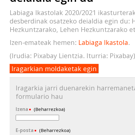
Labiaga Ikastolak 2020/2021 ikasturterak
desberdinak osatzeko deialdia egin du: 
Hezkuntzarako, Lehen Hezkuntzarako e
Izen-emateak hemen:
Labiaga Ikastola
.
(Irudia: Pixabay Lientzia. Iturria: Pixabay
Iragarkian moldaketak egin
Iragarkia jarri duenarekin harremanet
formulario hau
Izena
(Beharrezkoa)
E-posta
(Beharrezkoa)