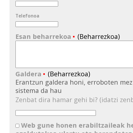
Telefonoa
Esan beharrekoa
(Beharrezkoa)
Galdera
(Beharrezkoa)
Erantzun galdera honi, erroboten mez
sistema da hau
Zenbat dira hamar gehi bi? (idatzi zenb
Web gune honen erabiltzaileak 