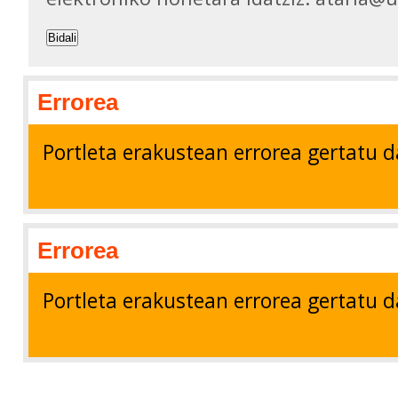
Bidali
Errorea
Portleta erakustean errorea gertatu d
Errorea
Portleta erakustean errorea gertatu d