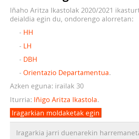
Iñaho Aritza Ikastolak 2020/2021 ikastur
deialdia egin du, ondorengo alorretan:
-
HH
-
LH
-
DBH
-
Orientazio Departamentua
.
Azken eguna: irailak 30
Iturria:
Iñigo Aritza Ikastola
.
Iragarkian moldaketak egin
Iragarkia jarri duenarekin harremanet