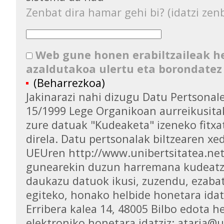
Zenbat dira hamar gehi bi? (idatzi zenb
Web gune honen erabiltzaileak 
azaldutakoa ulertu eta borondatez
(Beharrezkoa)
Jakinarazi nahi dizugu Datu Pertsona
15/1999 Lege Organikoan aurreikusita
zure datuak "Kudeaketa" izeneko fitxa
direla. Datu pertsonalak biltzearen xed
UEUren http://www.unibertsitatea.ne
gunearekin duzun harremana kudeatz
daukazu datuok ikusi, zuzendu, ezaba
egiteko, honako helbide honetara idat
Erribera kalea 14, 48005 Bilbo edota h
elektroniko honetara idatziz: ataria@