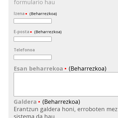
formulario hau
Izena
(Beharrezkoa)
E-posta
(Beharrezkoa)
Telefonoa
Esan beharrekoa
(Beharrezkoa)
Galdera
(Beharrezkoa)
Erantzun galdera honi, erroboten mez
sistema da hau