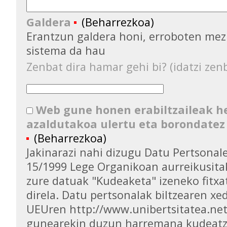
Galdera
(Beharrezkoa)
Erantzun galdera honi, erroboten mez
sistema da hau
Zenbat dira hamar gehi bi? (idatzi zenb
Web gune honen erabiltzaileak 
azaldutakoa ulertu eta borondatez
(Beharrezkoa)
Jakinarazi nahi dizugu Datu Pertsona
15/1999 Lege Organikoan aurreikusita
zure datuak "Kudeaketa" izeneko fitxa
direla. Datu pertsonalak biltzearen xed
UEUren http://www.unibertsitatea.ne
gunearekin duzun harremana kudeatz