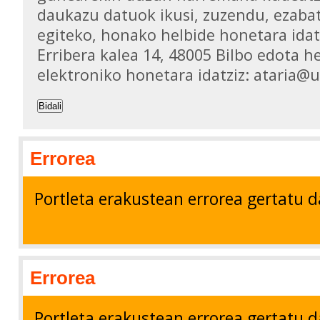
daukazu datuok ikusi, zuzendu, ezaba
egiteko, honako helbide honetara idat
Erribera kalea 14, 48005 Bilbo edota h
elektroniko honetara idatziz: ataria@
Bidali
Errorea
Portleta erakustean errorea gertatu d
Errorea
Portleta erakustean errorea gertatu d