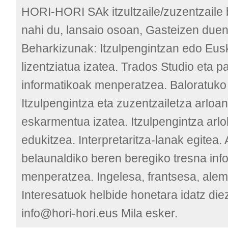
HORI-HORI SAk itzultzaile/zuzentzaile 
nahi du, lansaio osoan, Gasteizen due
Beharkizunak: Itzulpengintzan edo Eusk
lizentziatua izatea. Trados Studio eta p
informatikoak menperatzea. Baloratuko
Itzulpengintza eta zuzentzailetza arloa
eskarmentua izatea. Itzulpengintza arlo
edukitzea. Interpretaritza-lanak egitea.
belaunaldiko beren beregiko tresna inf
menperatzea. Ingelesa, frantsesa, alem
Interesatuok helbide honetara idatz di
info@hori-hori.eus Mila esker.