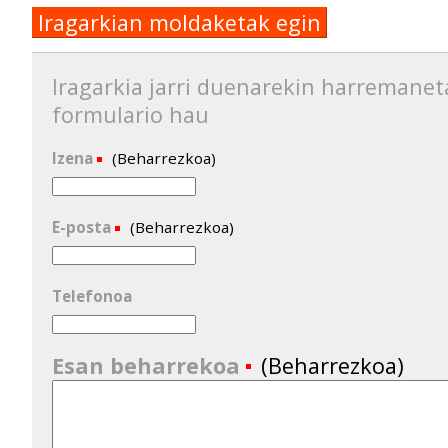
Iragarkian moldaketak egin
Iragarkia jarri duenarekin harremanet
formulario hau
Izena
(Beharrezkoa)
E-posta
(Beharrezkoa)
Telefonoa
Esan beharrekoa
(Beharrezkoa)