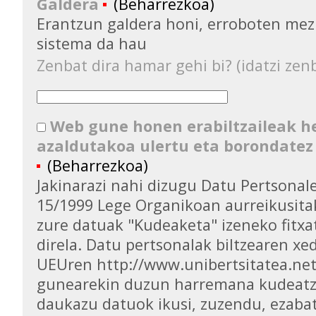
Galdera
(Beharrezkoa)
Erantzun galdera honi, erroboten mez
sistema da hau
Zenbat dira hamar gehi bi? (idatzi zenb
Web gune honen erabiltzaileak 
azaldutakoa ulertu eta borondatez
(Beharrezkoa)
Jakinarazi nahi dizugu Datu Pertsona
15/1999 Lege Organikoan aurreikusita
zure datuak "Kudeaketa" izeneko fitxa
direla. Datu pertsonalak biltzearen xed
UEUren http://www.unibertsitatea.ne
gunearekin duzun harremana kudeatz
daukazu datuok ikusi, zuzendu, ezaba