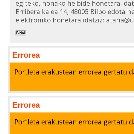
egiteko, honako helbide honetara idat
Erribera kalea 14, 48005 Bilbo edota h
elektroniko honetara idatziz: ataria@
Bidali
Errorea
Portleta erakustean errorea gertatu d
Errorea
Portleta erakustean errorea gertatu d