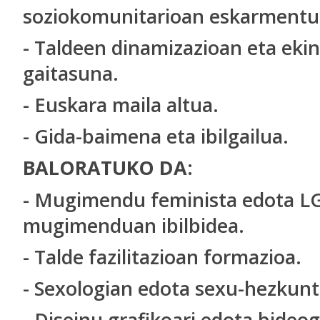
soziokomunitarioan eskarmentu
- Taldeen dinamizazioan eta ekin
gaitasuna.
- Euskara maila altua.
- Gida-baimena eta ibilgailua.
BALORATUKO DA:
- Mugimendu feminista edota L
mugimenduan ibilbidea.
- Talde fazilitazioan formazioa.
- Sexologian edota sexu-hezkun
- Diseinu grafikoari edota bideo