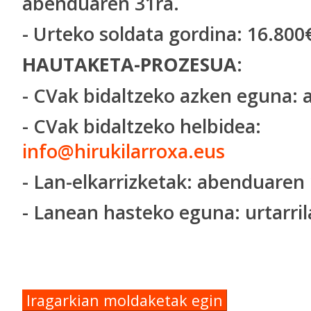
abenduaren 31ra.
- Urteko soldata gordina: 16.800
HAUTAKETA-PROZESUA:
- CVak bidaltzeko azken eguna:
- CVak bidaltzeko helbidea:
info@hirukilarroxa.eus
- Lan-elkarrizketak: abenduaren 
- Lanean hasteko eguna: urtarril
Iragarkian moldaketak egin