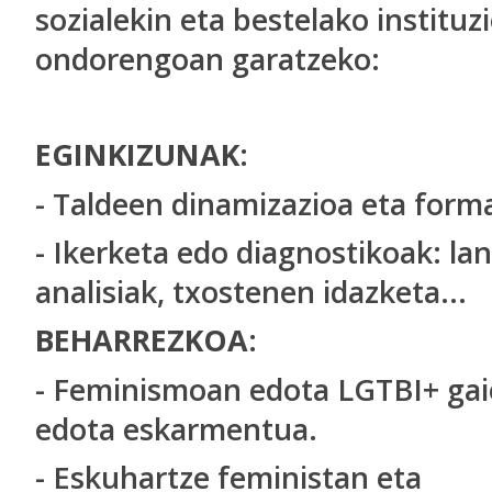
sozialekin eta bestelako instituz
ondorengoan garatzeko:
EGINKIZUNAK:
- Taldeen dinamizazioa eta form
- Ikerketa edo diagnostikoak: la
analisiak, txostenen idazketa...
BEHARREZKOA:
- Feminismoan edota LGTBI+ gai
edota eskarmentua.
- Eskuhartze feministan eta