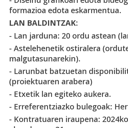
formazioa edota eskarmentua.
LAN BALDINTZAK:
- Lan jarduna: 20 ordu astean (la
- Astelehenetik ostiralera (ordut
malgutasunarekin).
- Larunbat batzuetan disponibili
(proiektuaren arabera)
- Etxetik lan egiteko aukera.
- Erreferentziazko bulegoak: Her
- Kontratuaren iraupena: 2024ko 