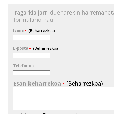
Iragarkia jarri duenarekin harremanet
formulario hau
Izena
(Beharrezkoa)
E-posta
(Beharrezkoa)
Telefonoa
Esan beharrekoa
(Beharrezkoa)