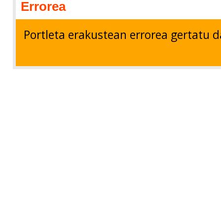
Errorea
Portleta erakustean errorea gertatu d