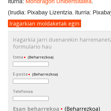
Iturria:
Mondragon Unibertsitatea
.
(Irudia: Pixabay Lizentzia. Iturria: Pixaba
Iragarkian moldaketak egin
Iragarkia jarri duenarekin harremanet
formulario hau
Izena
(Beharrezkoa)
E-posta
(Beharrezkoa)
Telefonoa
Esan beharrekoa
(Beharrezkoa)