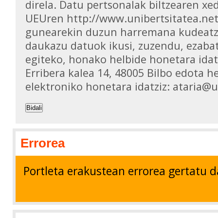
direla. Datu pertsonalak biltzearen xed
UEUren http://www.unibertsitatea.ne
gunearekin duzun harremana kudeatz
daukazu datuok ikusi, zuzendu, ezaba
egiteko, honako helbide honetara idat
Erribera kalea 14, 48005 Bilbo edota h
elektroniko honetara idatziz: ataria@
Bidali
Errorea
Portleta erakustean errorea gertatu d