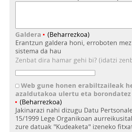
Galdera
(Beharrezkoa)
Erantzun galdera honi, erroboten mez
sistema da hau
Zenbat dira hamar gehi bi? (idatzi zenb
Web gune honen erabiltzaileak 
azaldutakoa ulertu eta borondatez
(Beharrezkoa)
Jakinarazi nahi dizugu Datu Pertsona
15/1999 Lege Organikoan aurreikusita
zure datuak "Kudeaketa" izeneko fitxa