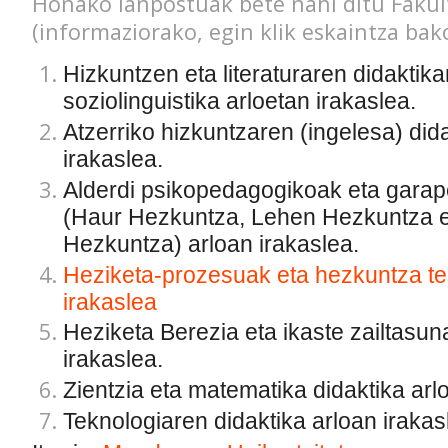
Honako lanpostuak bete nahi ditu Fakul
(informaziorako, egin klik eskaintza bak
Hizkuntzen eta literaturaren didaktika
soziolinguistika arloetan irakaslea.
Atzerriko hizkuntzaren (ingelesa) did
irakaslea.
Alderdi psikopedagogikoak eta garap
(Haur Hezkuntza, Lehen Hezkuntza e
Hezkuntza) arloan irakaslea.
Heziketa-prozesuak eta hezkuntza te
irakaslea
Heziketa Berezia eta ikaste zailtasun
irakaslea.
Zientzia eta matematika didaktika arl
Teknologiaren didaktika arloan irakas