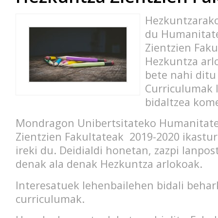
Hezkuntzarako 
du Humanitate
Zientzien Faku
Hezkuntza arl
bete nahi ditu
Curriculumak 
bidaltzea kome
Mondragon Unibertsitateko Humanitate
Zientzien Fakultateak 2019-2020 ikastur
ireki du. Deidialdi honetan, zazpi lanpos
denak ala denak Hezkuntza arlokoak.
Interesatuek lehenbailehen bidali beha
curriculumak.