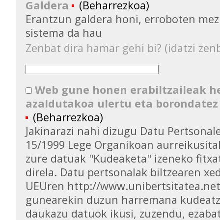
Galdera
(Beharrezkoa)
Erantzun galdera honi, erroboten mez
sistema da hau
Zenbat dira hamar gehi bi? (idatzi zenb
Web gune honen erabiltzaileak 
azaldutakoa ulertu eta borondatez
(Beharrezkoa)
Jakinarazi nahi dizugu Datu Pertsona
15/1999 Lege Organikoan aurreikusita
zure datuak "Kudeaketa" izeneko fitxa
direla. Datu pertsonalak biltzearen xed
UEUren http://www.unibertsitatea.ne
gunearekin duzun harremana kudeatz
daukazu datuok ikusi, zuzendu, ezaba