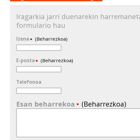
Iragarkia jarri duenarekin harremanet
formulario hau
Izena
(Beharrezkoa)
E-posta
(Beharrezkoa)
Telefonoa
Esan beharrekoa
(Beharrezkoa)