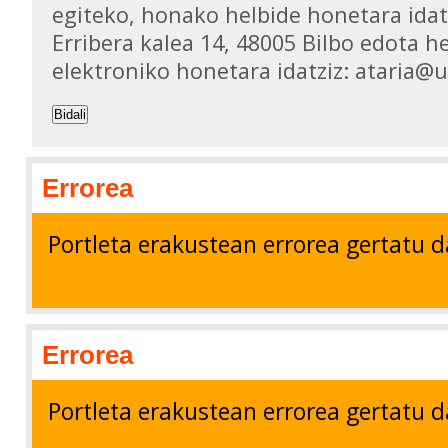
egiteko, honako helbide honetara idat
Erribera kalea 14, 48005 Bilbo edota h
elektroniko honetara idatziz: ataria@
Bidali
Errorea
Portleta erakustean errorea gertatu d
Errorea
Portleta erakustean errorea gertatu d