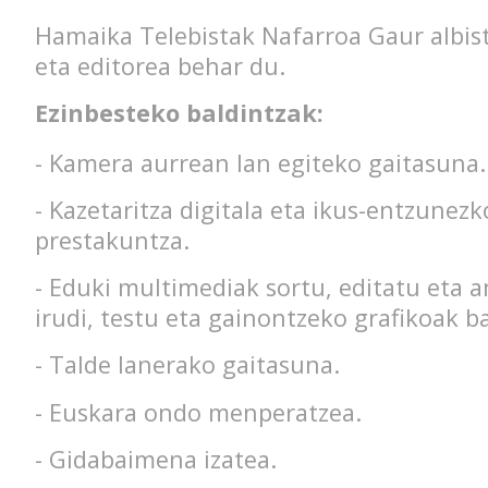
Hamaika Telebistak Nafarroa Gaur albis
eta editorea behar du.
Ezinbesteko baldintzak:
- Kamera aurrean lan egiteko gaitasuna.
- Kazetaritza digitala eta ikus-entzunez
prestakuntza.
- Eduki multimediak sortu, editatu eta a
irudi, testu eta gainontzeko grafikoak b
- Talde lanerako gaitasuna.
- Euskara ondo menperatzea.
- Gidabaimena izatea.