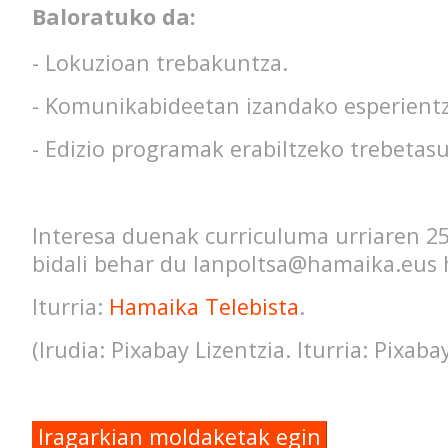
Baloratuko da:
- Lokuzioan trebakuntza.
- Komunikabideetan izandako esperientz
- Edizio programak erabiltzeko trebetas
Interesa duenak curriculuma urriaren 2
bidali behar du lanpoltsa@hamaika.eus 
Iturria:
Hamaika Telebista
.
(Irudia: Pixabay Lizentzia. Iturria: Pixaba
Iragarkian moldaketak egin