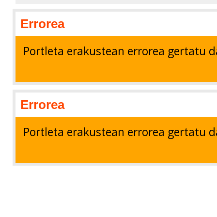
Errorea
Portleta erakustean errorea gertatu d
Errorea
Portleta erakustean errorea gertatu d