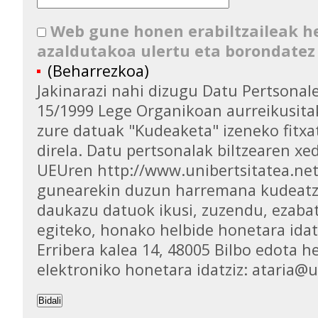
Web gune honen erabiltzaileak 
azaldutakoa ulertu eta borondatez
(Beharrezkoa)
Jakinarazi nahi dizugu Datu Pertsona
15/1999 Lege Organikoan aurreikusita
zure datuak "Kudeaketa" izeneko fitxa
direla. Datu pertsonalak biltzearen xed
UEUren http://www.unibertsitatea.ne
gunearekin duzun harremana kudeatz
daukazu datuok ikusi, zuzendu, ezaba
egiteko, honako helbide honetara idat
Erribera kalea 14, 48005 Bilbo edota h
elektroniko honetara idatziz: ataria@
Bidali