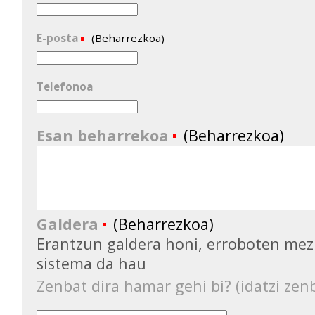
E-posta
(Beharrezkoa)
Telefonoa
Esan beharrekoa
(Beharrezkoa)
Galdera
(Beharrezkoa)
Erantzun galdera honi, erroboten mez
sistema da hau
Zenbat dira hamar gehi bi? (idatzi zenb