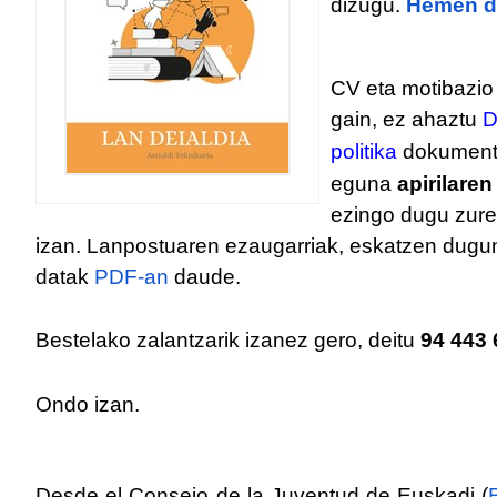
dizugu.
Hemen de
CV eta motibazio
gain, ez ahaztu
D
politika
dokument
eguna
apirilare
ezingo dugu zure
izan. Lanpostuaren ezaugarriak, eskatzen dugu
datak
PDF-an
daude.
Bestelako zalantzarik izanez gero, deitu
94 443 
Ondo izan.
Desde el Consejo de la Juventud de Euskadi (