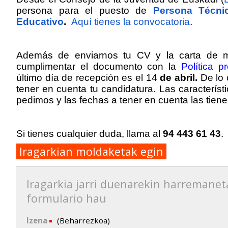
persona para el puesto de
Persona Técni
Educativo
.
Aquí tienes la convocatoria
.
Además de enviarnos tu CV y la carta de mo
cumplimentar el documento con la
Política p
último día de recepción es el 14
de abril.
De lo 
tener en cuenta tu candidatura. Las característ
pedimos y las fechas a tener en cuenta las tiene
Si tienes cualquier duda, llama al
94 443 61 43
.
Iragarkian moldaketak egin
Iragarkia jarri duenarekin harremanet
formulario hau
Izena
(Beharrezkoa)