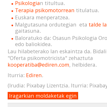
Psikologia
n titultua.
Terapia psikomotorrean
titulatua.
Euskara menperatzea.
Malgutasuna ordutegian eta
talde l
gaitasuna.
Baloratuko da: Osasun Psikologia Or
edo baliokidea.
Lau hilabeterako lan eskaintza da. Bidal
"Oferta psikomotricista" zehaztuta
kooperatiba@ediren.com
, helbidera.
Iturria:
Ediren
.
(Irudia: Pixabay Lizentzia. Iturria: Pixaba
Iragarkian moldaketak egin