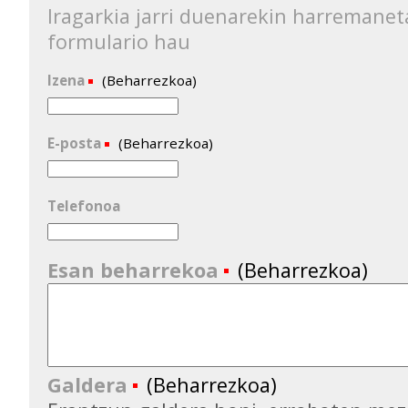
Iragarkia jarri duenarekin harremanet
formulario hau
Izena
(Beharrezkoa)
E-posta
(Beharrezkoa)
Telefonoa
Esan beharrekoa
(Beharrezkoa)
Galdera
(Beharrezkoa)