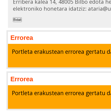
Erribera kalea 14, 48005 Bilbo edota h
elektroniko honetara idatziz: ataria@
Bidali
Errorea
Portleta erakustean errorea gertatu d
Errorea
Portleta erakustean errorea gertatu d