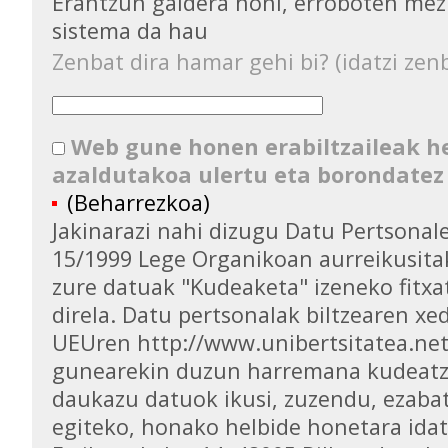
Erantzun galdera honi, erroboten mez
sistema da hau
Zenbat dira hamar gehi bi? (idatzi zenb
Web gune honen erabiltzaileak 
azaldutakoa ulertu eta borondatez
(Beharrezkoa)
Jakinarazi nahi dizugu Datu Pertsona
15/1999 Lege Organikoan aurreikusita
zure datuak "Kudeaketa" izeneko fitxa
direla. Datu pertsonalak biltzearen xed
UEUren http://www.unibertsitatea.ne
gunearekin duzun harremana kudeatz
daukazu datuok ikusi, zuzendu, ezaba
egiteko, honako helbide honetara idat