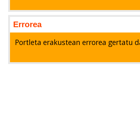
Errorea
Portleta erakustean errorea gertatu d