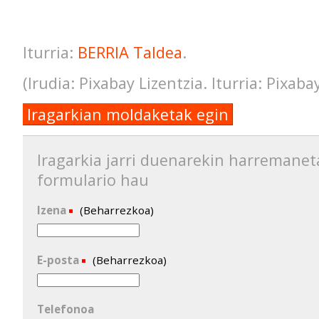
Iturria:
BERRIA Taldea
.
(Irudia: Pixabay Lizentzia. Iturria: Pixaba
Iragarkian moldaketak egin
Iragarkia jarri duenarekin harremanet
formulario hau
Izena
(Beharrezkoa)
E-posta
(Beharrezkoa)
Telefonoa