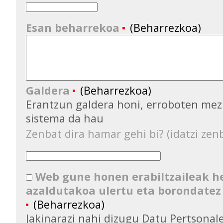
Esan beharrekoa
(Beharrezkoa)
Galdera
(Beharrezkoa)
Erantzun galdera honi, erroboten mez
sistema da hau
Zenbat dira hamar gehi bi? (idatzi zenb
Web gune honen erabiltzaileak 
azaldutakoa ulertu eta borondatez
(Beharrezkoa)
Jakinarazi nahi dizugu Datu Pertsona