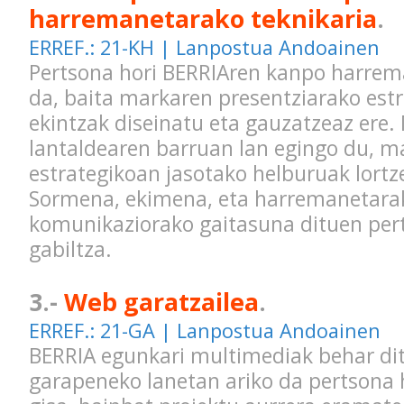
harremanetarako teknikaria
.
ERREF.: 21-KH | Lanpostua Andoainen
Pertsona hori BERRIAren kanpo harre
da, baita markaren presentziarako estr
ekintzak diseinatu eta gauzatzeaz ere.
lantaldearen barruan lan egingo du, m
estrategikoan jasotako helburuak lortz
Sormena, ekimena, eta harremanetara
komunikaziorako gaitasuna dituen pert
gabiltza.
3.-
Web garatzailea
.
ERREF.: 21-GA | Lanpostua Andoainen
BERRIA egunkari multimediak behar di
garapeneko lanetan ariko da pertsona h