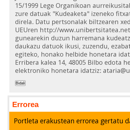
15/1999 Lege Organikoan aurreikusita
zure datuak "Kudeaketa" izeneko fitxa
direla. Datu pertsonalak biltzearen xed
UEUren http://www.unibertsitatea.ne
gunearekin duzun harremana kudeatz
daukazu datuok ikusi, zuzendu, ezaba
egiteko, honako helbide honetara idat
Erribera kalea 14, 48005 Bilbo edota h
elektroniko honetara idatziz: ataria@
Bidali
Errorea
Portleta erakustean errorea gertatu d