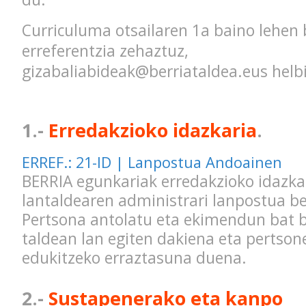
Curriculuma otsailaren 1a baino lehen 
erreferentzia zehaztuz,
gizabaliabideak@berriataldea.eus helb
1.-
Erredakzioko idazkaria
.
ERREF.: 21-ID | Lanpostua Andoainen
BERRIA egunkariak erredakzioko idazkar
lantaldearen administrari lanpostua b
Pertsona antolatu eta ekimendun bat b
taldean lan egiten dakiena eta pertson
edukitzeko erraztasuna duena.
2.-
Sustapenerako eta kanpo