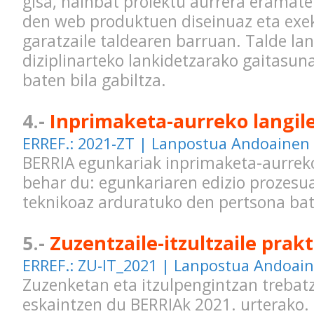
gisa, hainbat proiektu aurrera eramat
den web produktuen diseinuaz eta exe
garatzaile taldearen barruan. Talde la
diziplinarteko lankidetzarako gaitasu
baten bila gabiltza.
4.-
Inprimaketa-aurreko langil
ERREF.: 2021-ZT | Lanpostua Andoainen
BERRIA egunkariak inprimaketa-aurreko
behar du: egunkariaren edizio prozesua
teknikoaz arduratuko den pertsona bate
5.-
Zuzentzaile-itzultzaile prakt
ERREF.: ZU-IT_2021 | Lanpostua Andoai
Zuzenketan eta itzulpengintzan trebat
eskaintzen du BERRIAk 2021. urterako.