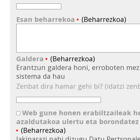
Esan beharrekoa
(Beharrezkoa)
Galdera
(Beharrezkoa)
Erantzun galdera honi, erroboten mez
sistema da hau
Zenbat dira hamar gehi bi? (idatzi zenb
Web gune honen erabiltzaileak 
azaldutakoa ulertu eta borondatez
(Beharrezkoa)
Jakinarazi nahi dizugu Datu Pertsona