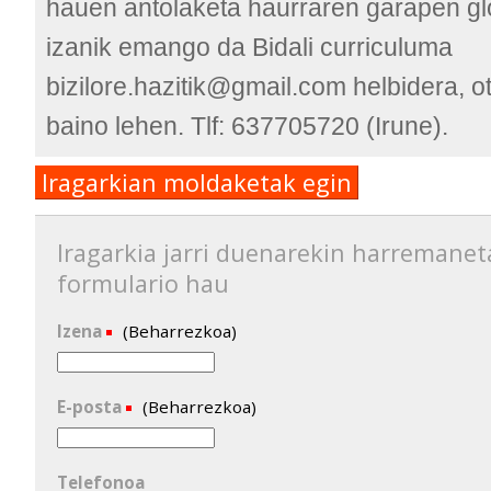
hauen antolaketa haurraren garapen gl
izanik emango da Bidali curriculuma
bizilore.hazitik@gmail.com helbidera, o
baino lehen. Tlf: 637705720 (Irune).
Iragarkian moldaketak egin
Iragarkia jarri duenarekin harremanet
formulario hau
Izena
(Beharrezkoa)
E-posta
(Beharrezkoa)
Telefonoa