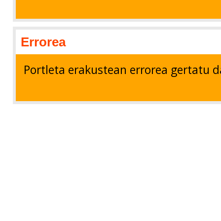
Errorea
Portleta erakustean errorea gertatu d