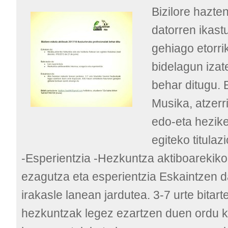
Bizilore hazten
datorren ikast
gehiago etorri
bidelagun izat
behar ditugu. 
Musika, atzerr
edo-eta hezike
egiteko titulaz
-Esperientzia -Hezkuntza aktiboarekiko
ezagutza eta esperientzia Eskaintzen da
irakasle lanean jardutea. 3-7 urte bitart
hezkuntzak legez ezartzen duen ordu k