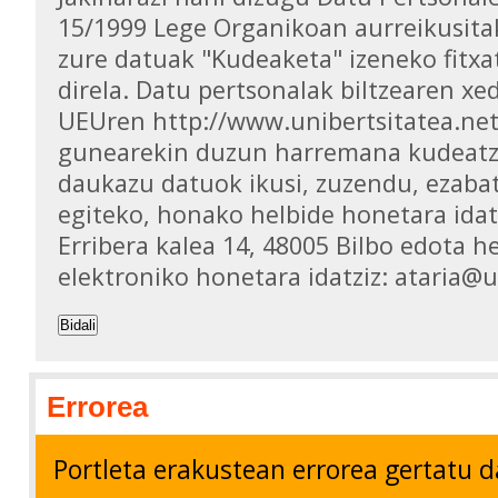
15/1999 Lege Organikoan aurreikusita
zure datuak "Kudeaketa" izeneko fitxa
direla. Datu pertsonalak biltzearen xed
UEUren http://www.unibertsitatea.ne
gunearekin duzun harremana kudeatz
daukazu datuok ikusi, zuzendu, ezaba
egiteko, honako helbide honetara idat
Erribera kalea 14, 48005 Bilbo edota h
elektroniko honetara idatziz: ataria@
Bidali
Errorea
Portleta erakustean errorea gertatu d