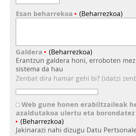
Esan beharrekoa
(Beharrezkoa)
Galdera
(Beharrezkoa)
Erantzun galdera honi, erroboten mez
sistema da hau
Zenbat dira hamar gehi bi? (idatzi zenb
Web gune honen erabiltzaileak 
azaldutakoa ulertu eta borondatez
(Beharrezkoa)
Jakinarazi nahi dizugu Datu Pertsona