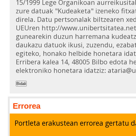
15/1999 Lege Organikoan aurreikusita
zure datuak "Kudeaketa" izeneko fitxa
direla. Datu pertsonalak biltzearen xed
UEUren http://www.unibertsitatea.ne
gunearekin duzun harremana kudeatz
daukazu datuok ikusi, zuzendu, ezaba
egiteko, honako helbide honetara idat
Erribera kalea 14, 48005 Bilbo edota h
elektroniko honetara idatziz: ataria@
Bidali
Errorea
Portleta erakustean errorea gertatu d