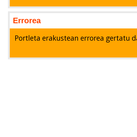
Errorea
Portleta erakustean errorea gertatu d