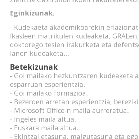
Eginkizunak.
- Kudekaeta akademikoarekin erlazionat
Ikasleen matrikulen kudeaketa, GRALen
doktorego tesien irakurketa eta defents
lanen kudeaketa...
Betekizunak
- Goi mailako hezkuntzaren kudeaketa 
esparruan esperientzia.
- Goi mailako formazioa.
- Bezeroen arretan esperientzia, bereziki
- Microsoft Office-n maila aurreratua.
- Ingeles maila altua.
- Euskara maila altua.
- Ekintzailetasuna, malgutasuna eta ego