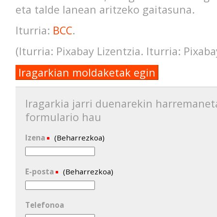
eta talde lanean aritzeko gaitasuna.
Iturria:
BCC
.
(Iturria: Pixabay Lizentzia. Iturria: Pixaba
Iragarkian moldaketak egin
Iragarkia jarri duenarekin harremanet
formulario hau
Izena
(Beharrezkoa)
E-posta
(Beharrezkoa)
Telefonoa