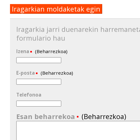
Iragarkian moldaketak egin
Iragarkia jarri duenarekin harremanet
formulario hau
Izena
(Beharrezkoa)
E-posta
(Beharrezkoa)
Telefonoa
Esan beharrekoa
(Beharrezkoa)