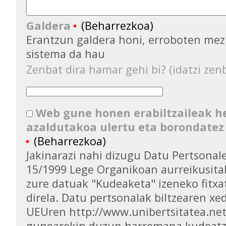
Galdera
(Beharrezkoa)
Erantzun galdera honi, erroboten mez
sistema da hau
Zenbat dira hamar gehi bi? (idatzi zenb
Web gune honen erabiltzaileak 
azaldutakoa ulertu eta borondatez
(Beharrezkoa)
Jakinarazi nahi dizugu Datu Pertsona
15/1999 Lege Organikoan aurreikusita
zure datuak "Kudeaketa" izeneko fitxa
direla. Datu pertsonalak biltzearen xed
UEUren http://www.unibertsitatea.ne
gunearekin duzun harremana kudeatz