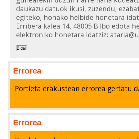
daukazu datuok ikusi, zuzendu, ezaba
egiteko, honako helbide honetara idat
Erribera kalea 14, 48005 Bilbo edota h
elektroniko honetara idatziz: ataria@
Bidali
Errorea
Portleta erakustean errorea gertatu d
Errorea