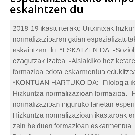
eskaintzen du
2018-19 ikasturterako Urtxintxak hizku
normalizazioaren gaian espezializatuta
eskaintzen du. *ESKATZEN DA: -Sozioli
ezagutzak izatea. -Aisialdiko heziketa
formazioa edota eskarmentua edukitzea
*KONTUAN HARTUKO DA: -Filologia ika
Hizkuntza normalizazioan formazioa. -
normalizazioan inguruko lanetan esperie
Hizkuntza normalizazioan ikastaroak e
zein helduen formazioan eskarmentu