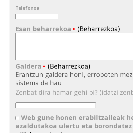
Telefonoa
Esan beharrekoa
(Beharrezkoa)
Galdera
(Beharrezkoa)
Erantzun galdera honi, erroboten mez
sistema da hau
Zenbat dira hamar gehi bi? (idatzi zenb
Web gune honen erabiltzaileak 
azaldutakoa ulertu eta borondatez