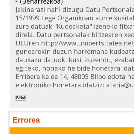
(Beharrezkoa)
Jakinarazi nahi dizugu Datu Pertsona
15/1999 Lege Organikoan aurreikusita
zure datuak "Kudeaketa" izeneko fitxa
direla. Datu pertsonalak biltzearen xed
UEUren http://www.unibertsitatea.ne
gunearekin duzun harremana kudeatz
daukazu datuok ikusi, zuzendu, ezaba
egiteko, honako helbide honetara idat
Erribera kalea 14, 48005 Bilbo edota h
elektroniko honetara idatziz: ataria@
Bidali
Errorea