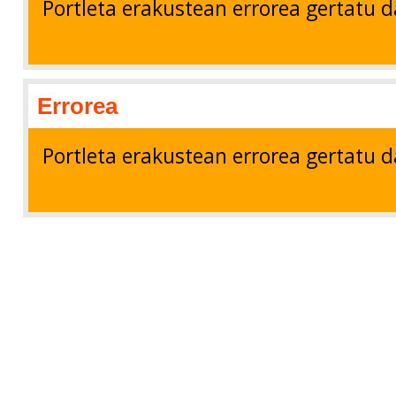
Portleta erakustean errorea gertatu d
Errorea
Portleta erakustean errorea gertatu d