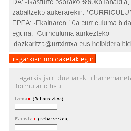
DA: -Ikasturte osorako %60ko lanaldia, 
zabaltzeko aukerarekin. *CURRICU
EPEA: -Ekainaren 10a curriculuma bida
eguna. -Curriculuma aurkezteko
idazkaritza@urtxintxa.eus helbidera bid
Iragarkian moldaketak egin
Iragarkia jarri duenarekin harremanet
formulario hau
Izena
(Beharrezkoa)
E-posta
(Beharrezkoa)