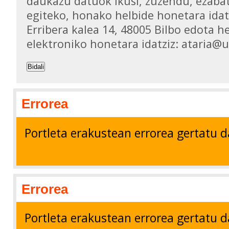
daukazu datuok ikusi, zuzendu, ezaba
egiteko, honako helbide honetara idat
Erribera kalea 14, 48005 Bilbo edota h
elektroniko honetara idatziz: ataria@
Bidali
Errorea
Portleta erakustean errorea gertatu d
Errorea
Portleta erakustean errorea gertatu d