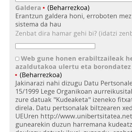
Galdera
(Beharrezkoa)
Erantzun galdera honi, erroboten mez
sistema da hau
Zenbat dira hamar gehi bi? (idatzi zenb
Web gune honen erabiltzaileak 
azaldutakoa ulertu eta borondatez
(Beharrezkoa)
Jakinarazi nahi dizugu Datu Pertsona
15/1999 Lege Organikoan aurreikusita
zure datuak "Kudeaketa" izeneko fitxa
direla. Datu pertsonalak biltzearen xed
UEUren http://www.unibertsitatea.ne
gunearekin duzun harremana kudeatz