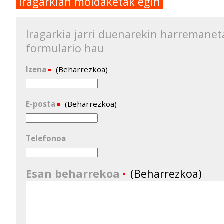
Iragarkian moldaketak egin
Iragarkia jarri duenarekin harremanet
formulario hau
Izena
(Beharrezkoa)
E-posta
(Beharrezkoa)
Telefonoa
Esan beharrekoa
(Beharrezkoa)