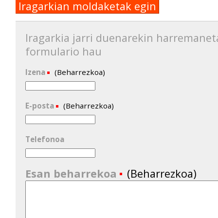
Iragarkian moldaketak egin
Iragarkia jarri duenarekin harremanet
formulario hau
Izena
(Beharrezkoa)
E-posta
(Beharrezkoa)
Telefonoa
Esan beharrekoa
(Beharrezkoa)