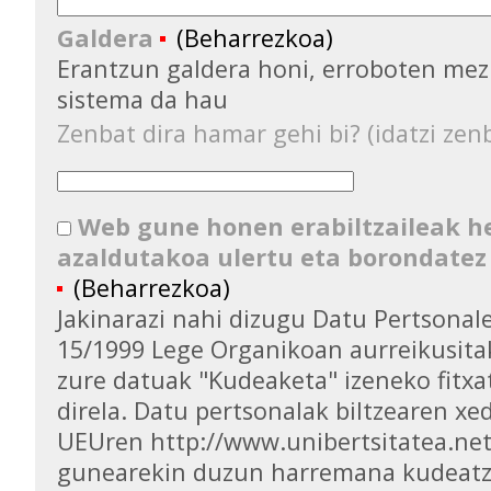
Galdera
(Beharrezkoa)
Erantzun galdera honi, erroboten mez
sistema da hau
Zenbat dira hamar gehi bi? (idatzi zenb
Web gune honen erabiltzaileak 
azaldutakoa ulertu eta borondatez
(Beharrezkoa)
Jakinarazi nahi dizugu Datu Pertsona
15/1999 Lege Organikoan aurreikusita
zure datuak "Kudeaketa" izeneko fitxa
direla. Datu pertsonalak biltzearen xed
UEUren http://www.unibertsitatea.ne
gunearekin duzun harremana kudeatz