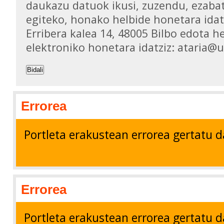
daukazu datuok ikusi, zuzendu, ezaba
egiteko, honako helbide honetara idat
Erribera kalea 14, 48005 Bilbo edota h
elektroniko honetara idatziz: ataria@
Bidali
Errorea
Portleta erakustean errorea gertatu d
Errorea
Portleta erakustean errorea gertatu d