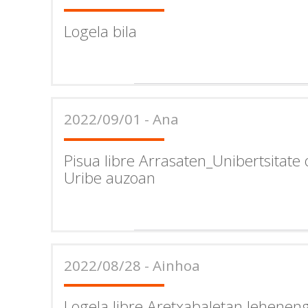
Logela bila
2022/09/01 - Ana
Pisua libre Arrasaten_Unibertsitate
Uribe auzoan
2022/08/28 - Ainhoa
Logela libre Aretxabaletan leheneng