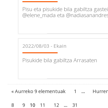
Pisu eta pisukide bila gabiltza gaste
@elene_mada eta @nadiasanandre
2022/08/03 - Ekain
Pisukide bila gabiltza Arrasaten
« Aurreko 9 elementuak
1
...
Hurren
8
9
10
11
12
...
31