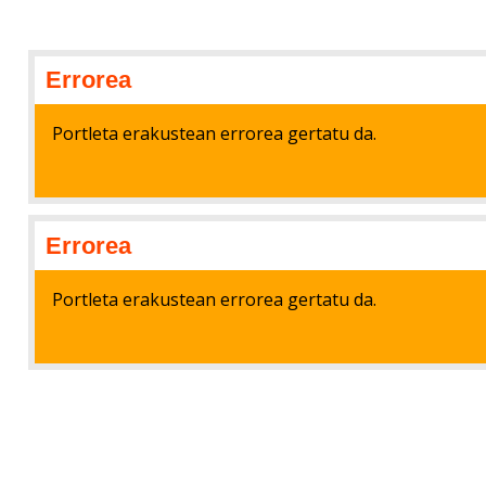
Errorea
Portleta erakustean errorea gertatu da.
Errorea
Portleta erakustean errorea gertatu da.