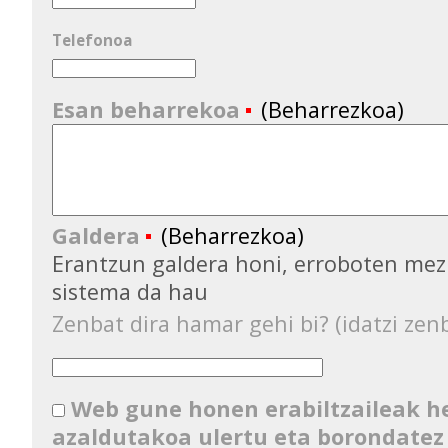
Telefonoa
Esan beharrekoa
(Beharrezkoa)
Galdera
(Beharrezkoa)
Erantzun galdera honi, erroboten mez
sistema da hau
Zenbat dira hamar gehi bi? (idatzi zenb
Web gune honen erabiltzaileak 
azaldutakoa ulertu eta borondatez