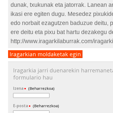
dunak, txukunak eta jatorrak. Lanean ar
ikasi ere egiten dugu. Mesedez pixukid
edo norbait ezagutzen baduzue deitu, p
ere deitu eta pixu bat hartu dezakegu 
http://www.iragarkilaburrak.com/iragar
Iragarkian moldaketak egin
Iragarkia jarri duenarekin harremanet
formulario hau
Izena
(Beharrezkoa)
E-posta
(Beharrezkoa)