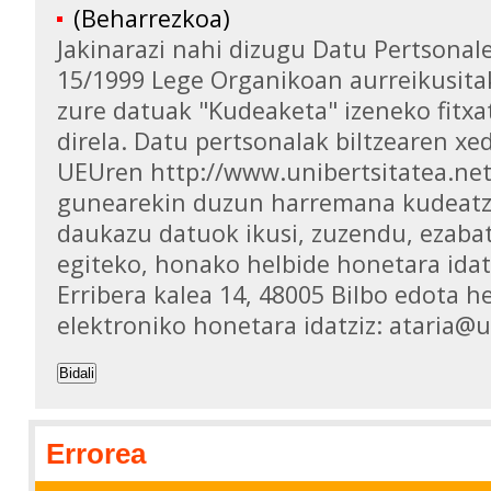
(Beharrezkoa)
Jakinarazi nahi dizugu Datu Pertsona
15/1999 Lege Organikoan aurreikusita
zure datuak "Kudeaketa" izeneko fitxa
direla. Datu pertsonalak biltzearen xed
UEUren http://www.unibertsitatea.ne
gunearekin duzun harremana kudeatz
daukazu datuok ikusi, zuzendu, ezaba
egiteko, honako helbide honetara idat
Erribera kalea 14, 48005 Bilbo edota h
elektroniko honetara idatziz: ataria@
Bidali
Errorea