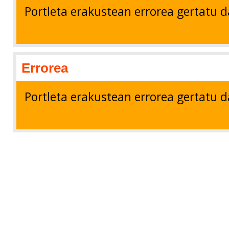
Portleta erakustean errorea gertatu d
Errorea
Portleta erakustean errorea gertatu d