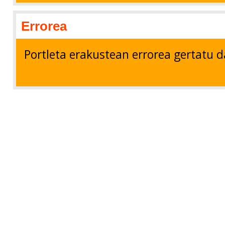
Errorea
Portleta erakustean errorea gertatu d