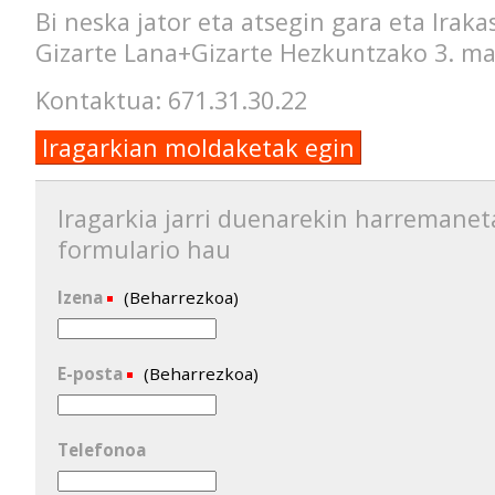
Bi neska jator eta atsegin gara eta Irak
Gizarte Lana+Gizarte Hezkuntzako 3. mai
Kontaktua: 671.31.30.22
Iragarkian moldaketak egin
Iragarkia jarri duenarekin harremanet
formulario hau
Izena
(Beharrezkoa)
E-posta
(Beharrezkoa)
Telefonoa