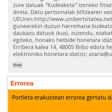
zure datuak "Kudeaketa" izeneko fitxa
direla. Datu pertsonalak biltzearen xed
UEUren http://www.unibertsitatea.ne
gunearekin duzun harremana kudeatz
daukazu datuok ikusi, zuzendu, ezaba
egiteko, honako helbide honetara idat
Erribera kalea 14, 48005 Bilbo edota h
elektroniko honetara idatziz: ataria@
Bidali
Errorea
Portleta erakustean errorea gertatu d