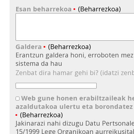
Esan beharrekoa
(Beharrezkoa)
Galdera
(Beharrezkoa)
Erantzun galdera honi, erroboten mez
sistema da hau
Zenbat dira hamar gehi bi? (idatzi zenb
Web gune honen erabiltzaileak 
azaldutakoa ulertu eta borondatez
(Beharrezkoa)
Jakinarazi nahi dizugu Datu Pertsona
15/1999 Lege Organikoan aurreikusita