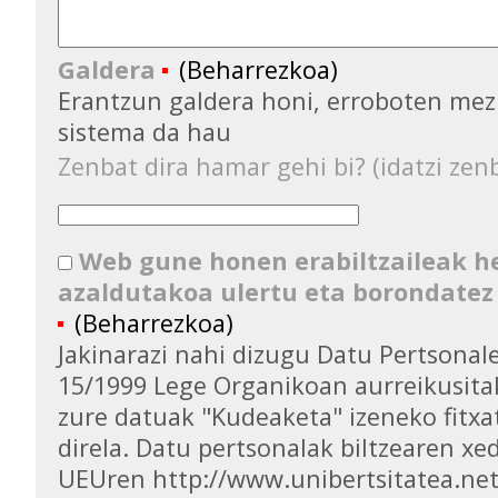
Galdera
(Beharrezkoa)
Erantzun galdera honi, erroboten mez
sistema da hau
Zenbat dira hamar gehi bi? (idatzi zenb
Web gune honen erabiltzaileak 
azaldutakoa ulertu eta borondatez
(Beharrezkoa)
Jakinarazi nahi dizugu Datu Pertsona
15/1999 Lege Organikoan aurreikusita
zure datuak "Kudeaketa" izeneko fitxa
direla. Datu pertsonalak biltzearen xed
UEUren http://www.unibertsitatea.ne