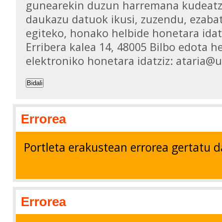
gunearekin duzun harremana kudeatz
daukazu datuok ikusi, zuzendu, ezaba
egiteko, honako helbide honetara idat
Erribera kalea 14, 48005 Bilbo edota h
elektroniko honetara idatziz: ataria@
Bidali
Errorea
Portleta erakustean errorea gertatu d
Errorea