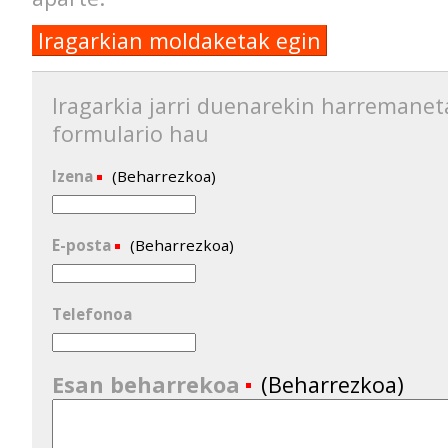
Iragarkian moldaketak egin
Iragarkia jarri duenarekin harremanet
formulario hau
Izena
(Beharrezkoa)
E-posta
(Beharrezkoa)
Telefonoa
Esan beharrekoa
(Beharrezkoa)