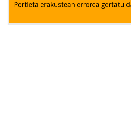
Portleta erakustean errorea gertatu d