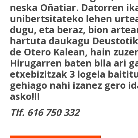
neska Oñatiar. Datorren ik
unibertsitateko lehen urte
dugu, eta beraz, bion artea
hartuta daukagu Deustotik 
de Otero Kalean, hain zuzen
Hirugarren baten bila ari g
etxebizitzak 3 logela baitit
gehiago nahi izanez gero ida
asko!!!
Tlf. 616 750 332