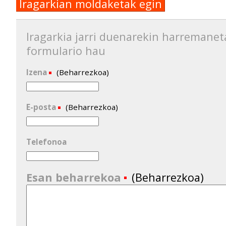
Iragarkian moldaketak egin
Iragarkia jarri duenarekin harremanet
formulario hau
Izena
(Beharrezkoa)
E-posta
(Beharrezkoa)
Telefonoa
Esan beharrekoa
(Beharrezkoa)