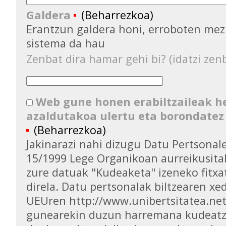
Galdera
(Beharrezkoa)
Erantzun galdera honi, erroboten mez
sistema da hau
Zenbat dira hamar gehi bi? (idatzi zenb
Web gune honen erabiltzaileak 
azaldutakoa ulertu eta borondatez
(Beharrezkoa)
Jakinarazi nahi dizugu Datu Pertsona
15/1999 Lege Organikoan aurreikusita
zure datuak "Kudeaketa" izeneko fitxa
direla. Datu pertsonalak biltzearen xed
UEUren http://www.unibertsitatea.ne
gunearekin duzun harremana kudeatz