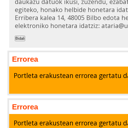
daukazu datuok ikusi, zuzendu, ezaba
egiteko, honako helbide honetara idat
Erribera kalea 14, 48005 Bilbo edota h
elektroniko honetara idatziz: ataria@
Bidali
Errorea
Portleta erakustean errorea gertatu d
Errorea
Portleta erakustean errorea gertatu d