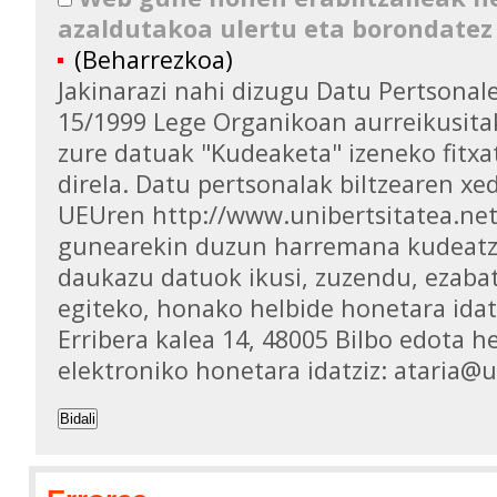
azaldutakoa ulertu eta borondatez
(Beharrezkoa)
Jakinarazi nahi dizugu Datu Pertsona
15/1999 Lege Organikoan aurreikusita
zure datuak "Kudeaketa" izeneko fitxa
direla. Datu pertsonalak biltzearen xed
UEUren http://www.unibertsitatea.ne
gunearekin duzun harremana kudeatz
daukazu datuok ikusi, zuzendu, ezaba
egiteko, honako helbide honetara idat
Erribera kalea 14, 48005 Bilbo edota h
elektroniko honetara idatziz: ataria@
Bidali