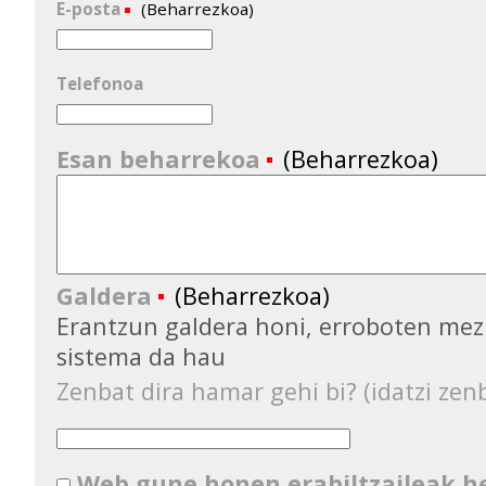
E-posta
(Beharrezkoa)
Telefonoa
Esan beharrekoa
(Beharrezkoa)
Galdera
(Beharrezkoa)
Erantzun galdera honi, erroboten mez
sistema da hau
Zenbat dira hamar gehi bi? (idatzi zenb
Web gune honen erabiltzaileak 