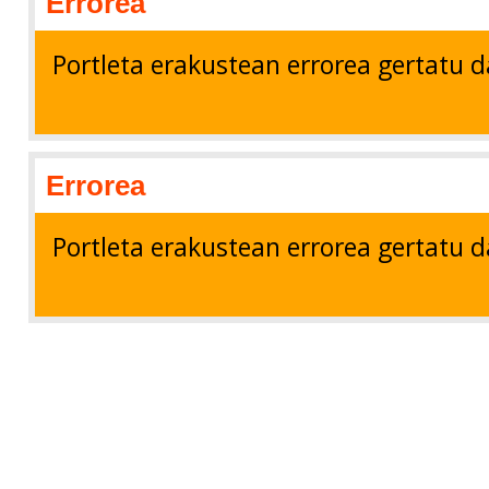
Errorea
Portleta erakustean errorea gertatu d
Errorea
Portleta erakustean errorea gertatu d