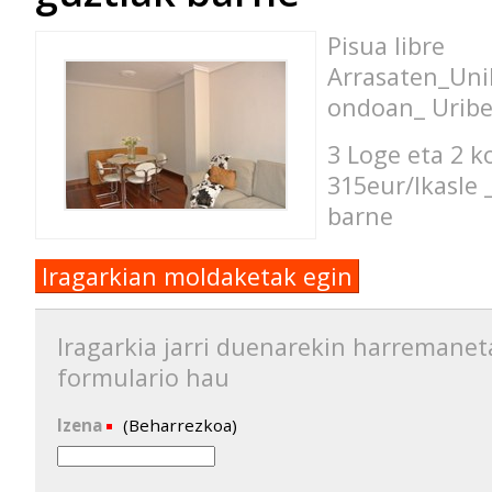
Pisua libre
Arrasaten_Uni
ondoan_ Urib
3 Loge eta 2 k
315eur/Ikasle 
barne
Iragarkian moldaketak egin
Iragarkia jarri duenarekin harremanet
formulario hau
Izena
(Beharrezkoa)