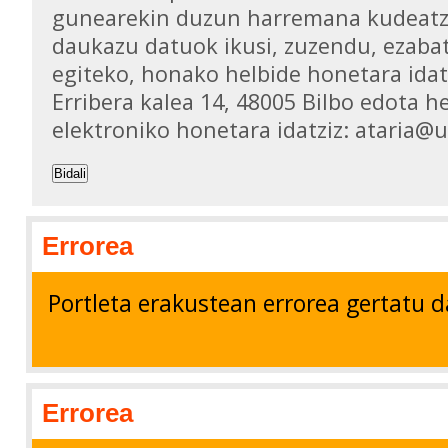
gunearekin duzun harremana kudeatz
daukazu datuok ikusi, zuzendu, ezaba
egiteko, honako helbide honetara idat
Erribera kalea 14, 48005 Bilbo edota h
elektroniko honetara idatziz: ataria@
Bidali
Errorea
Portleta erakustean errorea gertatu d
Errorea