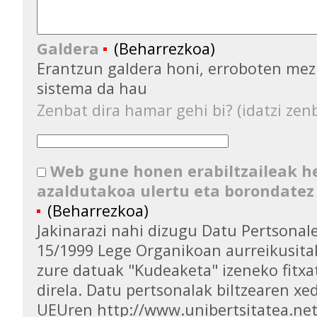
Galdera
(Beharrezkoa)
Erantzun galdera honi, erroboten mez
sistema da hau
Zenbat dira hamar gehi bi? (idatzi zenb
Web gune honen erabiltzaileak 
azaldutakoa ulertu eta borondatez
(Beharrezkoa)
Jakinarazi nahi dizugu Datu Pertsona
15/1999 Lege Organikoan aurreikusita
zure datuak "Kudeaketa" izeneko fitxa
direla. Datu pertsonalak biltzearen xed
UEUren http://www.unibertsitatea.ne