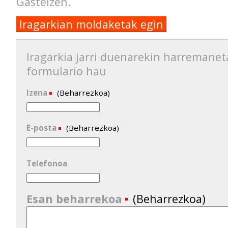
Gasteizen.
Iragarkian moldaketak egin
Iragarkia jarri duenarekin harremanet
formulario hau
Izena
(Beharrezkoa)
E-posta
(Beharrezkoa)
Telefonoa
Esan beharrekoa
(Beharrezkoa)