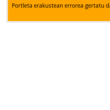
Portleta erakustean errorea gertatu d