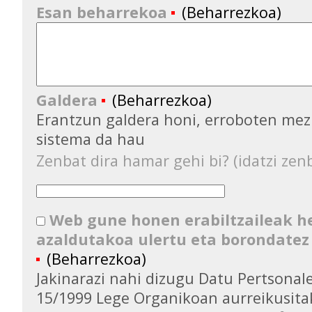
Esan beharrekoa
(Beharrezkoa)
Galdera
(Beharrezkoa)
Erantzun galdera honi, erroboten mez
sistema da hau
Zenbat dira hamar gehi bi? (idatzi zenb
Web gune honen erabiltzaileak 
azaldutakoa ulertu eta borondatez
(Beharrezkoa)
Jakinarazi nahi dizugu Datu Pertsona
15/1999 Lege Organikoan aurreikusita