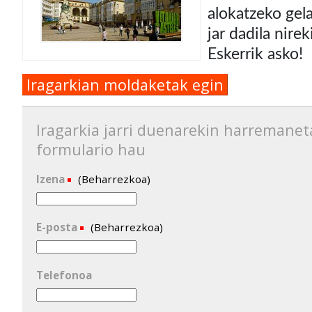
alokatzeko gel
jar dadila nire
Eskerrik asko!
Iragarkian moldaketak egin
Iragarkia jarri duenarekin harremanet
formulario hau
Izena
(Beharrezkoa)
E-posta
(Beharrezkoa)
Telefonoa