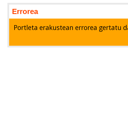
Errorea
Portleta erakustean errorea gertatu d