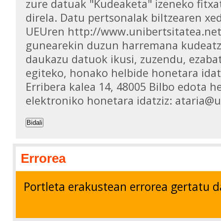
zure datuak "Kudeaketa" izeneko fitxa
direla. Datu pertsonalak biltzearen xed
UEUren http://www.unibertsitatea.ne
gunearekin duzun harremana kudeatz
daukazu datuok ikusi, zuzendu, ezaba
egiteko, honako helbide honetara idat
Erribera kalea 14, 48005 Bilbo edota h
elektroniko honetara idatziz: ataria@
Bidali
Errorea
Portleta erakustean errorea gertatu d