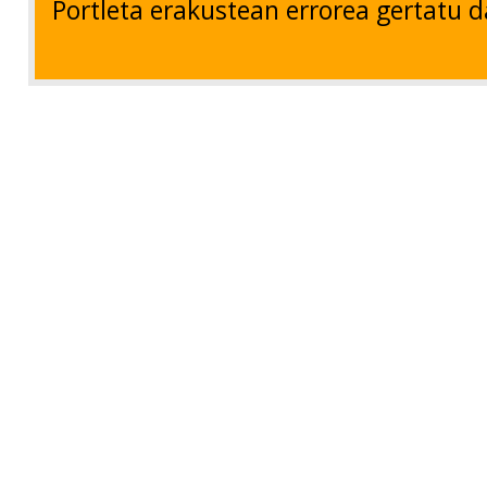
Portleta erakustean errorea gertatu d