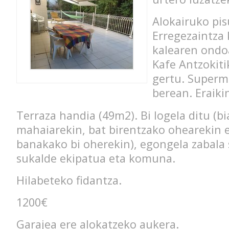
Alokairuko pi
Erregezaintza 
kalearen ondo
Kafe Antzokiti
gertu. Superm
berean. Eraiki
Terraza handia (49m2). Bi logela ditu (bi
mahaiarekin, bat birentzako ohearekin 
banakako bi oherekin), egongela zabala 
sukalde ekipatua eta komuna.
Hilabeteko fidantza.
1200€
Garajea ere alokatzeko aukera.