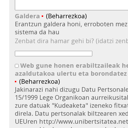
Galdera
(Beharrezkoa)
Erantzun galdera honi, erroboten mez
sistema da hau
Zenbat dira hamar gehi bi? (idatzi zenb
Web gune honen erabiltzaileak 
azaldutakoa ulertu eta borondatez
(Beharrezkoa)
Jakinarazi nahi dizugu Datu Pertsona
15/1999 Lege Organikoan aurreikusita
zure datuak "Kudeaketa" izeneko fitxa
direla. Datu pertsonalak biltzearen xed
UEUren http://www.unibertsitatea.ne