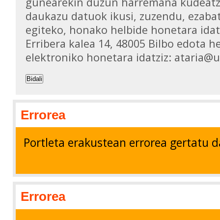
gunearekin duzun harremana kudeatz
daukazu datuok ikusi, zuzendu, ezaba
egiteko, honako helbide honetara idat
Erribera kalea 14, 48005 Bilbo edota h
elektroniko honetara idatziz: ataria@
Bidali
Errorea
Portleta erakustean errorea gertatu d
Errorea