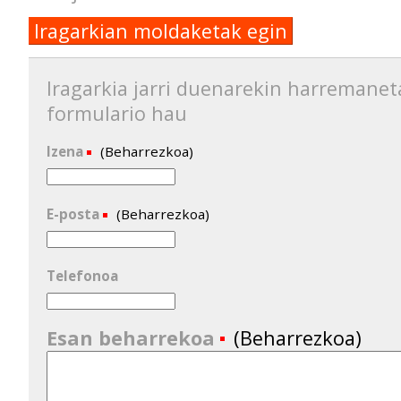
Iragarkian moldaketak egin
Iragarkia jarri duenarekin harremanet
formulario hau
Izena
(Beharrezkoa)
E-posta
(Beharrezkoa)
Telefonoa
Esan beharrekoa
(Beharrezkoa)