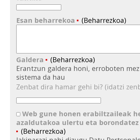
Esan beharrekoa
(Beharrezkoa)
Galdera
(Beharrezkoa)
Erantzun galdera honi, erroboten mez
sistema da hau
Zenbat dira hamar gehi bi? (idatzi zenb
Web gune honen erabiltzaileak 
azaldutakoa ulertu eta borondatez
(Beharrezkoa)
Jakinarazi nahi dizugu Datu Pertsona