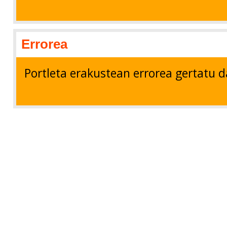
Errorea
Portleta erakustean errorea gertatu d