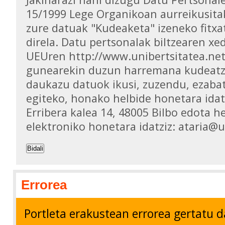
15/1999 Lege Organikoan aurreikusita
zure datuak "Kudeaketa" izeneko fitxa
direla. Datu pertsonalak biltzearen xed
UEUren http://www.unibertsitatea.ne
gunearekin duzun harremana kudeatz
daukazu datuok ikusi, zuzendu, ezaba
egiteko, honako helbide honetara idat
Erribera kalea 14, 48005 Bilbo edota h
elektroniko honetara idatziz: ataria@
Bidali
Errorea
Portleta erakustean errorea gertatu d