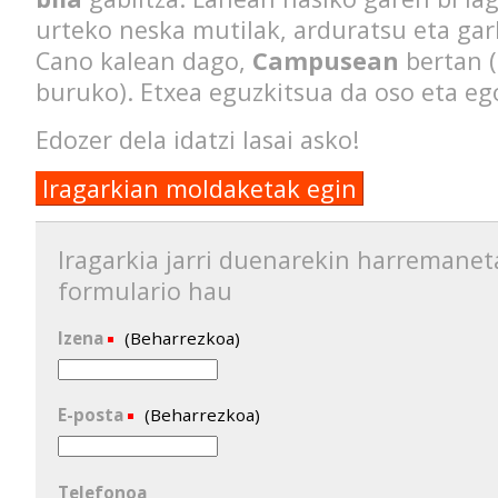
urteko neska mutilak, arduratsu eta gar
Cano kalean dago,
Campusean
bertan (
buruko). Etxea eguzkitsua da oso eta e
Edozer dela idatzi lasai asko!
Iragarkian moldaketak egin
Iragarkia jarri duenarekin harremanet
formulario hau
Izena
(Beharrezkoa)
E-posta
(Beharrezkoa)
Telefonoa