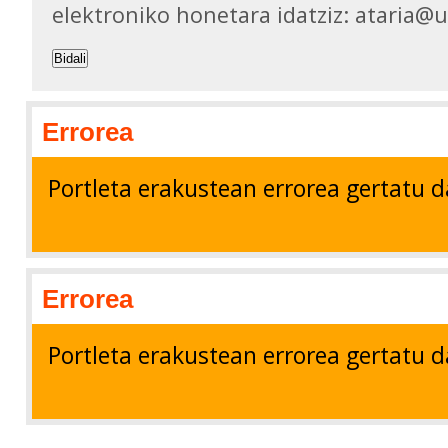
elektroniko honetara idatziz: ataria@
Bidali
Errorea
Portleta erakustean errorea gertatu d
Errorea
Portleta erakustean errorea gertatu d