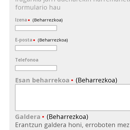
formulario hau
Izena
(Beharrezkoa)
E-posta
(Beharrezkoa)
Telefonoa
Esan beharrekoa
(Beharrezkoa)
Galdera
(Beharrezkoa)
Erantzun galdera honi, erroboten mez