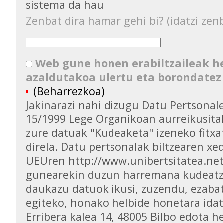
sistema da hau
Zenbat dira hamar gehi bi? (idatzi zenb
Web gune honen erabiltzaileak 
azaldutakoa ulertu eta borondatez
(Beharrezkoa)
Jakinarazi nahi dizugu Datu Pertsona
15/1999 Lege Organikoan aurreikusita
zure datuak "Kudeaketa" izeneko fitxa
direla. Datu pertsonalak biltzearen xed
UEUren http://www.unibertsitatea.ne
gunearekin duzun harremana kudeatz
daukazu datuok ikusi, zuzendu, ezaba
egiteko, honako helbide honetara idat
Erribera kalea 14, 48005 Bilbo edota h