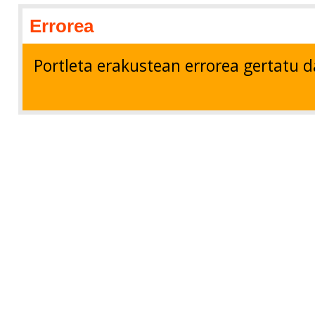
Errorea
Portleta erakustean errorea gertatu d