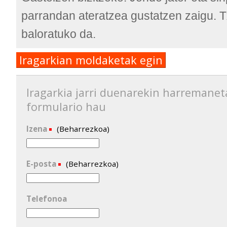
parrandan ateratzea gustatzen zaigu.
baloratuko da.
Iragarkian moldaketak egin
Iragarkia jarri duenarekin harremanet
formulario hau
Izena
(Beharrezkoa)
E-posta
(Beharrezkoa)
Telefonoa