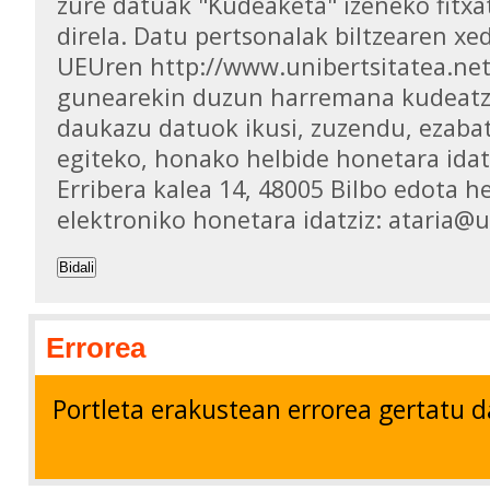
zure datuak "Kudeaketa" izeneko fitxa
direla. Datu pertsonalak biltzearen xed
UEUren http://www.unibertsitatea.ne
gunearekin duzun harremana kudeatz
daukazu datuok ikusi, zuzendu, ezaba
egiteko, honako helbide honetara idat
Erribera kalea 14, 48005 Bilbo edota h
elektroniko honetara idatziz: ataria@
Bidali
Errorea
Portleta erakustean errorea gertatu d