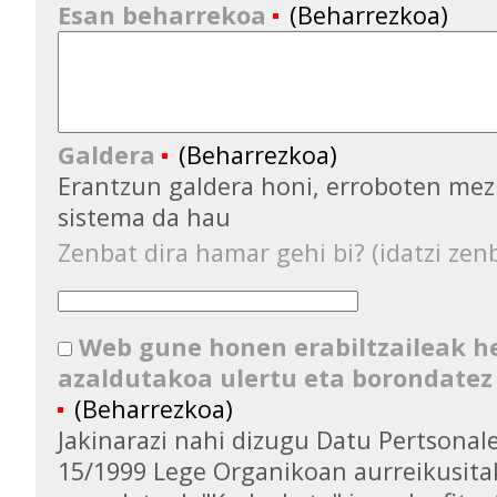
Esan beharrekoa
(Beharrezkoa)
Galdera
(Beharrezkoa)
Erantzun galdera honi, erroboten mez
sistema da hau
Zenbat dira hamar gehi bi? (idatzi zenb
Web gune honen erabiltzaileak 
azaldutakoa ulertu eta borondatez
(Beharrezkoa)
Jakinarazi nahi dizugu Datu Pertsona
15/1999 Lege Organikoan aurreikusita