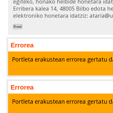
egiteko, honako helbide honetara idat
Erribera kalea 14, 48005 Bilbo edota h
elektroniko honetara idatziz: ataria@
Bidali
Errorea
Portleta erakustean errorea gertatu d
Errorea
Portleta erakustean errorea gertatu d