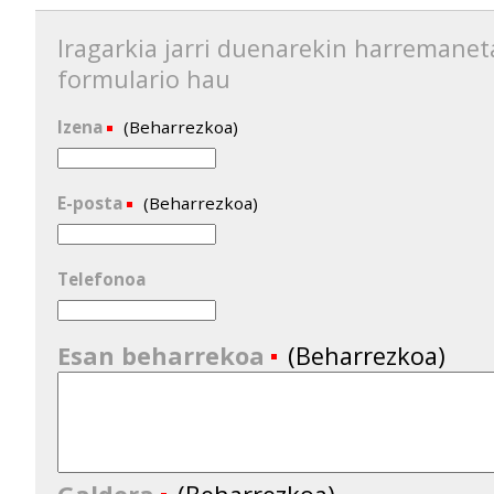
Iragarkia jarri duenarekin harremanet
formulario hau
Izena
(Beharrezkoa)
E-posta
(Beharrezkoa)
Telefonoa
Esan beharrekoa
(Beharrezkoa)