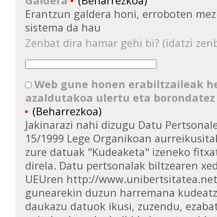
Galdera
(Beharrezkoa)
Erantzun galdera honi, erroboten mez
sistema da hau
Zenbat dira hamar gehi bi? (idatzi zenb
Web gune honen erabiltzaileak 
azaldutakoa ulertu eta borondatez
(Beharrezkoa)
Jakinarazi nahi dizugu Datu Pertsona
15/1999 Lege Organikoan aurreikusita
zure datuak "Kudeaketa" izeneko fitxa
direla. Datu pertsonalak biltzearen xed
UEUren http://www.unibertsitatea.ne
gunearekin duzun harremana kudeatz
daukazu datuok ikusi, zuzendu, ezaba