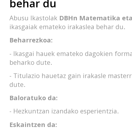
behar du
Abusu Ikastolak
DBHn Matematika eta
ikasgaiak emateko irakaslea behar du.
Beharrezkoa:
- Ikasgai hauek emateko dagokien forma
beharko dute.
- Titulazio hauetaz gain irakasle master
dute.
Baloratuko da:
- Hezkuntzan izandako esperientzia.
Eskaintzen da: