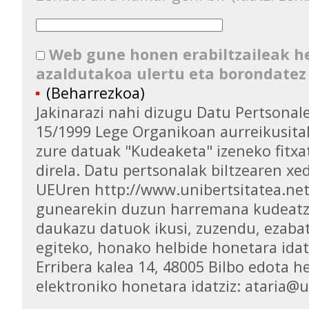
Web gune honen erabiltzaileak 
azaldutakoa ulertu eta borondatez
(Beharrezkoa)
Jakinarazi nahi dizugu Datu Pertsona
15/1999 Lege Organikoan aurreikusita
zure datuak "Kudeaketa" izeneko fitxa
direla. Datu pertsonalak biltzearen xed
UEUren http://www.unibertsitatea.ne
gunearekin duzun harremana kudeatz
daukazu datuok ikusi, zuzendu, ezaba
egiteko, honako helbide honetara idat
Erribera kalea 14, 48005 Bilbo edota h
elektroniko honetara idatziz: ataria@