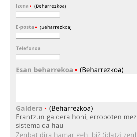
Izena
(Beharrezkoa)
E-posta
(Beharrezkoa)
Telefonoa
Esan beharrekoa
(Beharrezkoa)
Galdera
(Beharrezkoa)
Erantzun galdera honi, erroboten mez
sistema da hau
Zenbat dira hamar gehi bi? (idatzi zenb