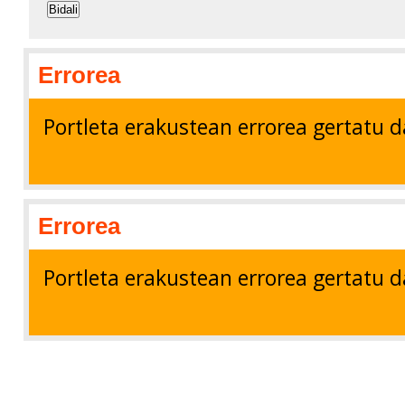
Bidali
Errorea
Portleta erakustean errorea gertatu d
Errorea
Portleta erakustean errorea gertatu d