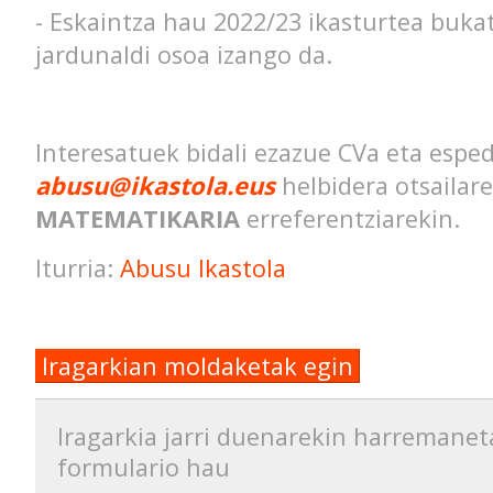
- Eskaintza hau 2022/23 ikasturtea buka
jardunaldi osoa izango da.
Interesatuek bidali ezazue CVa eta esp
abusu@ikastola.eus
helbidera otsailare
MATEMATIKARIA
erreferentziarekin.
Iturria:
Abusu Ikastola
Iragarkian moldaketak egin
Iragarkia jarri duenarekin harremanet
formulario hau