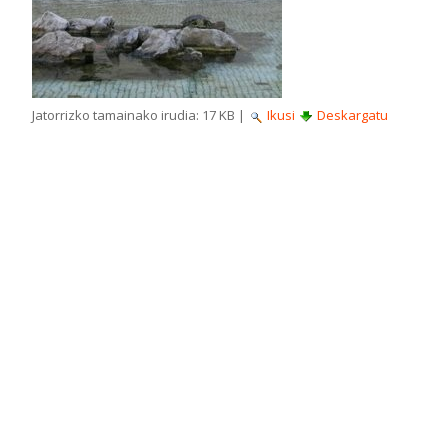
Jatorrizko tamainako irudia:
17 KB
|
Ikusi
Deskargatu