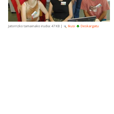
Jatorrizko tamainako irudia:
47 KB
|
Ikusi
Deskargatu