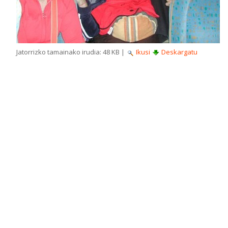
Jatorrizko tamainako irudia:
48 KB
|
Ikusi
Deskargatu