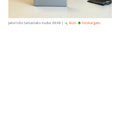
Jatorrizko tamainako irudia:
69 KB
|
Ikusi
Deskargatu