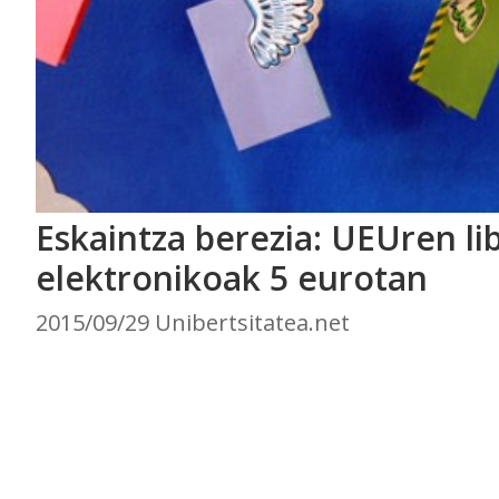
Eskaintza berezia: UEUren li
elektronikoak 5 eurotan
2015/09/29 Unibertsitatea.net