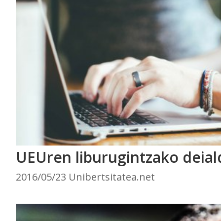
UEUren liburugintzako deial
2016/05/23 Unibertsitatea.net