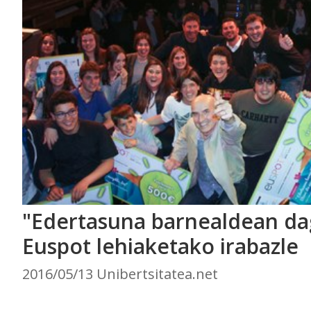
"Edertasuna barnealdean da
Euspot lehiaketako irabazle
2016/05/13 Unibertsitatea.net