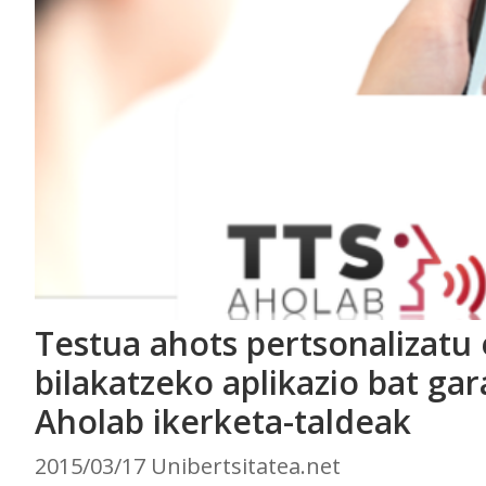
Testua ahots pertsonalizatu 
bilakatzeko aplikazio bat ga
Aholab ikerketa-taldeak
2015/03/17 Unibertsitatea.net