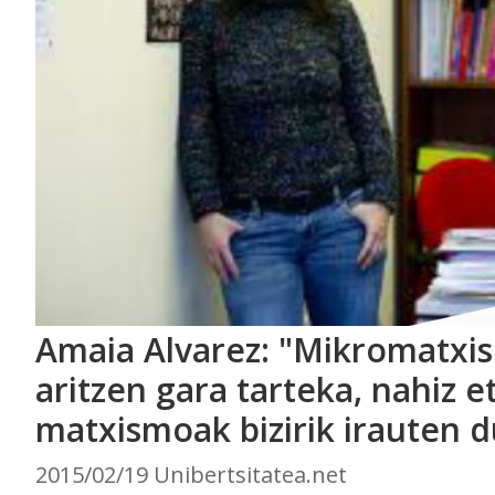
Amaia Alvarez: "Mikromatxi
aritzen gara tarteka, nahiz e
matxismoak bizirik irauten 
2015/02/19 Unibertsitatea.net