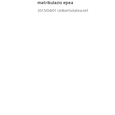
matrikulazio epea
2015/04/01 Unibertsitatea.net