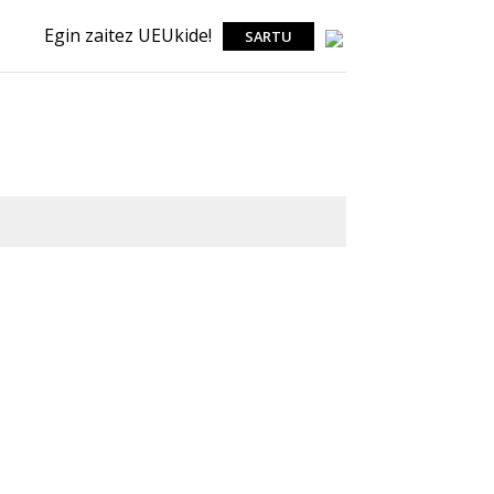
Egin zaitez UEUkide!
SARTU